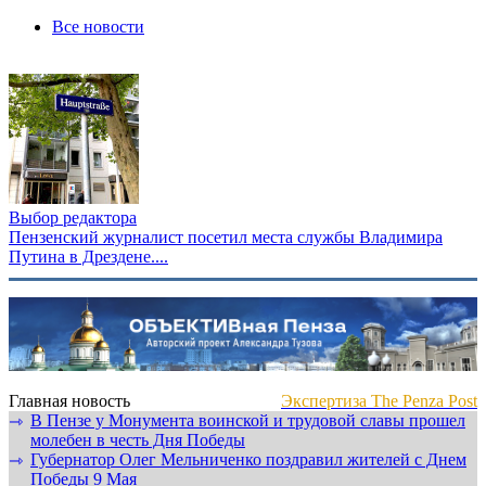
Все новости
Выбор редактора
Пензенский журналист посетил места службы Владимира
Путина в Дрездене....
Главная новость
Экспертиза The Penza Post
В Пензе у Монумента воинской и трудовой славы прошел
⇾
молебен в честь Дня Победы
Губернатор Олег Мельниченко поздравил жителей с Днем
⇾
Победы 9 Мая