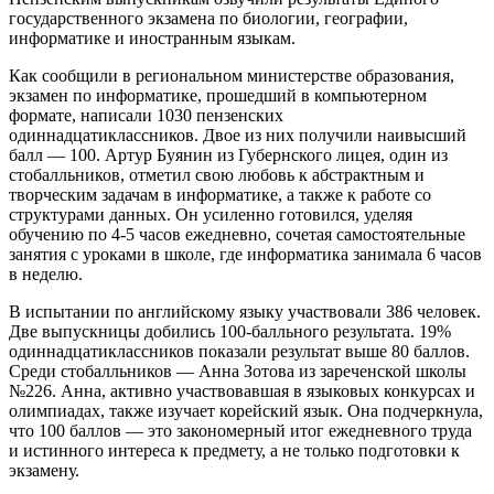
государственного экзамена по биологии, географии,
информатике и иностранным языкам.
Как сообщили в региональном министерстве образования,
экзамен по информатике, прошедший в компьютерном
формате, написали 1030 пензенских
одиннадцатиклассников. Двое из них получили наивысший
балл — 100. Артур Буянин из Губернского лицея, один из
стобалльников, отметил свою любовь к абстрактным и
творческим задачам в информатике, а также к работе со
структурами данных. Он усиленно готовился, уделяя
обучению по 4-5 часов ежедневно, сочетая самостоятельные
занятия с уроками в школе, где информатика занимала 6 часов
в неделю.
В испытании по английскому языку участвовали 386 человек.
Две выпускницы добились 100-балльного результата. 19%
одиннадцатиклассников показали результат выше 80 баллов.
Среди стобалльников — Анна Зотова из зареченской школы
№226. Анна, активно участвовавшая в языковых конкурсах и
олимпиадах, также изучает корейский язык. Она подчеркнула,
что 100 баллов — это закономерный итог ежедневного труда
и истинного интереса к предмету, а не только подготовки к
экзамену.