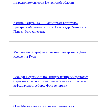
наградил волонтеров Пензенской области
Капитан клуба НХЛ «Вашингтон Кэпиталз»,
трехкратный чемпион мира Александр Овечкин в
Пензе. Фоторепортаж
Митрополит Серафим совершил литургию в День
Крещения Руси
В канун Недели 8-й по Пятидесятнице митрополит
Серафим совершил всенощное бдение в Спасском
кафедральном соборе. Фоторепортаж
Олег Мельниченко поздравил пензенских