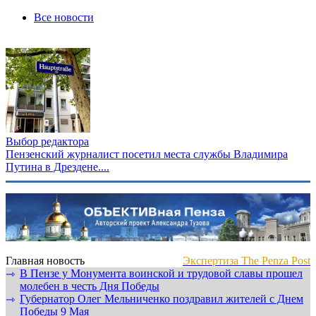
Все новости
Выбор редактора
Пензенский журналист посетил места службы Владимира
Путина в Дрездене....
Главная новость
Экспертиза The Penza Post
В Пензе у Монумента воинской и трудовой славы прошел
⇾
молебен в честь Дня Победы
Губернатор Олег Мельниченко поздравил жителей с Днем
⇾
Победы 9 Мая