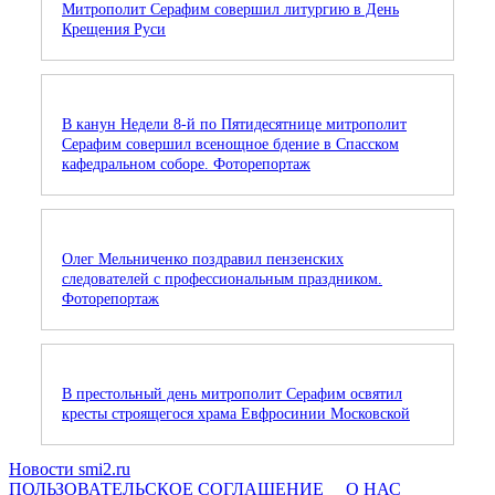
Митрополит Серафим совершил литургию в День
Крещения Руси
В канун Недели 8-й по Пятидесятнице митрополит
Серафим совершил всенощное бдение в Спасском
кафедральном соборе. Фоторепортаж
Олег Мельниченко поздравил пензенских
следователей с профессиональным праздником.
Фоторепортаж
В престольный день митрополит Серафим освятил
кресты строящегося храма Евфросинии Московской
Новости smi2.ru
ПОЛЬЗОВАТЕЛЬСКОЕ СОГЛАШЕНИЕ
О НАС