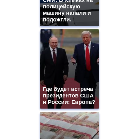
СМИ: В Химках на
полицейскую
машину напали и
подожгли.
Где будет встреча
президентов США
и России: Европа?