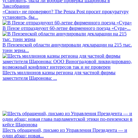
«Своих» не проверяют? The Penza Post просит прокуратуру
установить, бы...
В Пензе отпразднуют 60-летие фирменного поезда «Сура»...
В Пензенской области аннулировали декларации на 215 тыс.
тонн зерна...
Шесть миллионов казны региона для частной фирмы
заместителя Шаронова: ...
Шесть обращений, письмо из Управления Президента — и
один абзац: новая...