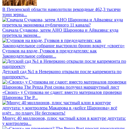
В Пензенской области намолотили рекордные 462,3 тысячи
тонн зерна...
Сначала Судакова, затем АНО Шаронова и Айвазяна: куда
перетекла эконом...
Супиков на входе, Гуляков в председателях: как
Законодательное собрани...
Детский сад №1 в Неверкино открыли после капремонта по
нацпроекту...
«Своих» у Супикова не сдают: вместо материалов проверки
Шаронова The P...
Минус 40 миллионов, плюс частный клон в контуре депутата:
у контролера...