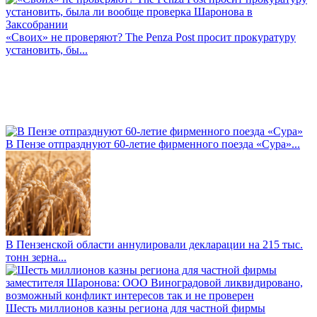
«Своих» не проверяют? The Penza Post просит прокуратуру
установить, бы...
В Пензе отпразднуют 60-летие фирменного поезда «Сура»...
В Пензенской области аннулировали декларации на 215 тыс.
тонн зерна...
Шесть миллионов казны региона для частной фирмы