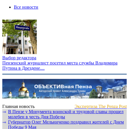
Все новости
Выбор редактора
Пензенский журналист посетил места службы Владимира
Путина в Дрездене....
Главная новость
Экспертиза The Penza Post
В Пензе у Монумента воинской и трудовой славы прошел
⇾
молебен в честь Дня Победы
Губернатор Олег Мельниченко поздравил жителей с Днем
⇾
Победы 9 Мая