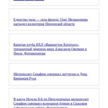
Единство тыла — сила фронта: Олег Мельниченко
наградил волонтеров Пензенской области
Капитан клуба НХЛ «Вашингтон Кэпиталз»,
трехкратный чемпион мира Александр Овечкин в
Пензе. Фоторепортаж
Митрополит Серафим совершил литургию в День
Крещения Руси
В канун Недели 8-й по Пятидесятнице митрополит
Серафим совершил всенощное бдение в Спасском
кафедральном соборе. Фоторепортаж