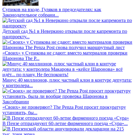
Супиков на входе, Гуляков в председателях: как
Законодательное собрани...
Детский сад №1 в Неверкино открыли после капремонта по
нацпроекту...
«Своих» у Супикова не сдают: вместо материалов проверки
Шаронова The P...
Минус 40 миллионов, плюс частный клон в контуре депутата:
у контролера...
«Своих» не проверяют? The Penza Post просит прокуратуру
установить, бы...
В Пензе отпразднуют 60-летие фирменного поезда «Сура»...