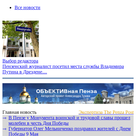
Все новости
Выбор редактора
Пензенский журналист посетил места службы Владимира
Путина в Дрездене....
Главная новость
Экспертиза The Penza Post
В Пензе у Монумента воинской и трудовой славы прошел
⇾
молебен в честь Дня Победы
Губернатор Олег Мельниченко поздравил жителей с Днем
⇾
Победы 9 Мая