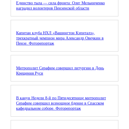
Единство тыла — сила фронта: Олег Мельниченко
наградил волонтеров Пензенской области
Капитан клуба НХЛ «Вашингтон Кэпиталз»,
трехкратный чемпион мира Александр Овечкин в
Пензе. Фоторепортаж
Митрополит Серафим совершил литургию в День
Крещения Руси
В канун Недели 8-й по Пятидесятнице митрополит
Серафим совершил всенощное бдение в Спасском
кафедральном соборе. Фоторепортаж