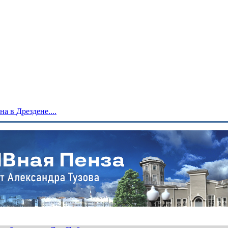
 в Дрездене....