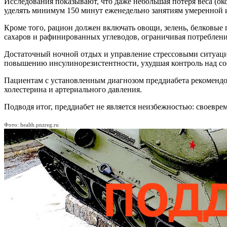
Исследования показывают, что даже небольшая потеря веса (ок
уделять минимум 150 минут еженедельно занятиям умеренной ин
Кроме того, рацион должен включать овощи, зелень, белковые 
сахаров и рафинированных углеводов, ограничивая потреблени
Достаточный ночной отдых и управление стрессовыми ситуаци
повышению инсулинорезистентности, ухудшая контроль над со
Пациентам с установленным диагнозом преддиабета рекомендов
холестерина и артериального давления.
Подводя итог, преддиабет не является неизбежностью: своевр
Фото: health.pnzreg.ru