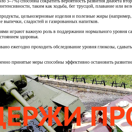
оло 5–7%) способна сократить вероятность развития диабета вт
тенсивности, таким как ходьба, бег трусцой, плавание или вел
продукты, цельнозерновые изделия и полезные жиры (например, 
е выпечки, сладостей и газированных напитков.
ями играют важную роль в поддержании нормального уровня са
стоянием здоровья.
ано ежегодно проходить обследование уровня глюкозы, сдавать 
еменно принятые меры способны эффективно остановить развити