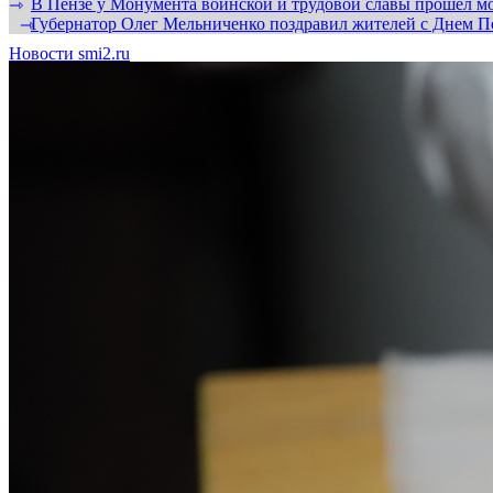
В Пензе у Монумента воинской и трудовой славы прошел мо
⇾
Губернатор Олег Мельниченко поздравил жителей с Днем П
⇾
Новости smi2.ru