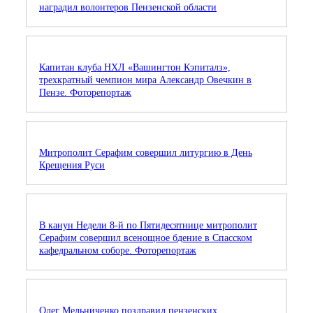
наградил волонтеров Пензенской области
Капитан клуба НХЛ «Вашингтон Кэпиталз»,
трехкратный чемпион мира Александр Овечкин в
Пензе. Фоторепортаж
Митрополит Серафим совершил литургию в День
Крещения Руси
В канун Недели 8-й по Пятидесятнице митрополит
Серафим совершил всенощное бдение в Спасском
кафедральном соборе. Фоторепортаж
Олег Мельниченко поздравил пензенских