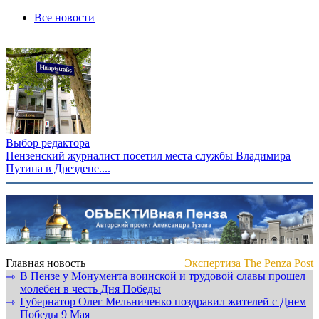
Все новости
Выбор редактора
Пензенский журналист посетил места службы Владимира
Путина в Дрездене....
Главная новость
Экспертиза The Penza Post
В Пензе у Монумента воинской и трудовой славы прошел
⇾
молебен в честь Дня Победы
Губернатор Олег Мельниченко поздравил жителей с Днем
⇾
Победы 9 Мая