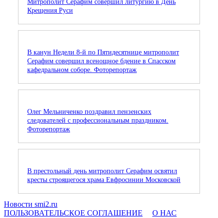
Митрополит Серафим совершил литургию в День
Крещения Руси
В канун Недели 8-й по Пятидесятнице митрополит
Серафим совершил всенощное бдение в Спасском
кафедральном соборе. Фоторепортаж
Олег Мельниченко поздравил пензенских
следователей с профессиональным праздником.
Фоторепортаж
В престольный день митрополит Серафим освятил
кресты строящегося храма Евфросинии Московской
Новости smi2.ru
ПОЛЬЗОВАТЕЛЬСКОЕ СОГЛАШЕНИЕ
О НАС