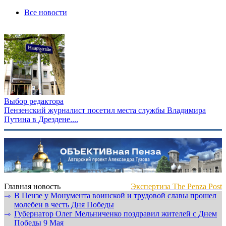
Все новости
Выбор редактора
Пензенский журналист посетил места службы Владимира
Путина в Дрездене....
Главная новость
Экспертиза The Penza Post
В Пензе у Монумента воинской и трудовой славы прошел
⇾
молебен в честь Дня Победы
Губернатор Олег Мельниченко поздравил жителей с Днем
⇾
Победы 9 Мая