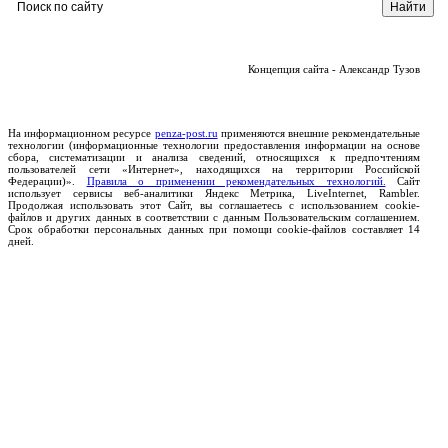
Концепция сайта - Александр Тузов
На информационном ресурсе
penza-post.ru
применяются внешние рекомендательные
технологии (информационные технологии предоставления информации на основе
сбора, систематизации и анализа сведений, относящихся к предпочтениям
пользователей сети «Интернет», находящихся на территории Российской
Федерации)».
Правила о применении рекомендательных технологий.
Сайт
использует сервисы веб-аналитики Яндекс Метрика, LiveInternet, Rambler.
Продолжая использовать этот Сайт, вы соглашаетесь с использованием cookie-
файлов и других данных в соответствии с данным Пользовательским соглашением.
Срок обработки персональных данных при помощи cookie-файлов составляет 14
дней.