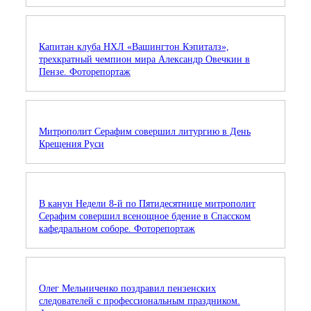
Капитан клуба НХЛ «Вашингтон Кэпиталз»,
трехкратный чемпион мира Александр Овечкин в
Пензе. Фоторепортаж
Митрополит Серафим совершил литургию в День
Крещения Руси
В канун Недели 8-й по Пятидесятнице митрополит
Серафим совершил всенощное бдение в Спасском
кафедральном соборе. Фоторепортаж
Олег Мельниченко поздравил пензенских
следователей с профессиональным праздником.