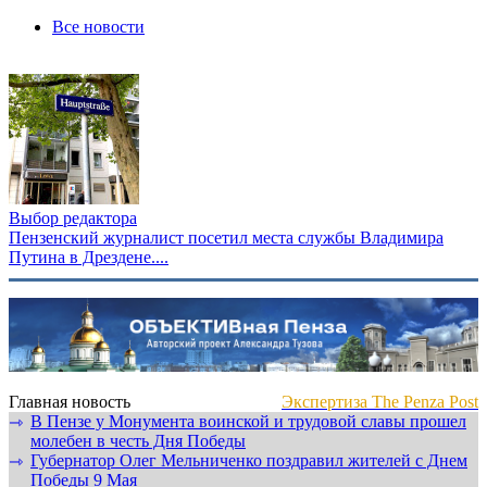
Все новости
Выбор редактора
Пензенский журналист посетил места службы Владимира
Путина в Дрездене....
Главная новость
Экспертиза The Penza Post
В Пензе у Монумента воинской и трудовой славы прошел
⇾
молебен в честь Дня Победы
Губернатор Олег Мельниченко поздравил жителей с Днем
⇾
Победы 9 Мая