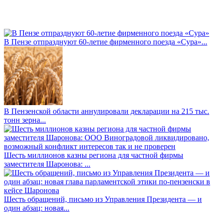
В Пензе отпразднуют 60-летие фирменного поезда «Сура»...
В Пензенской области аннулировали декларации на 215 тыс.
тонн зерна...
Шесть миллионов казны региона для частной фирмы
заместителя Шаронова: ...
Шесть обращений, письмо из Управления Президента — и
один абзац: новая...