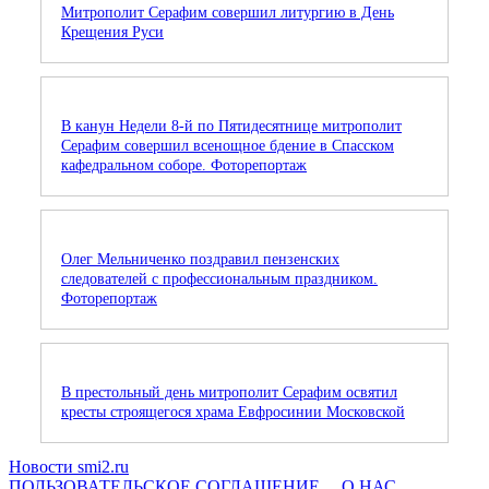
Митрополит Серафим совершил литургию в День
Крещения Руси
В канун Недели 8-й по Пятидесятнице митрополит
Серафим совершил всенощное бдение в Спасском
кафедральном соборе. Фоторепортаж
Олег Мельниченко поздравил пензенских
следователей с профессиональным праздником.
Фоторепортаж
В престольный день митрополит Серафим освятил
кресты строящегося храма Евфросинии Московской
Новости smi2.ru
ПОЛЬЗОВАТЕЛЬСКОЕ СОГЛАШЕНИЕ
О НАС