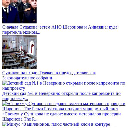
Сначала Судакова, затем АНО Шаронова и Айвазяна: куда
перетекла эконом...
Супиков на входе, Гуляков в председателях: как
Законодательное собрани...
Детский сад №1 в Неверкино открыли после капремонта по
нацпроекту...
«Своих» у Супикова не сдают: вместо материалов проверки
Шаронова The P...