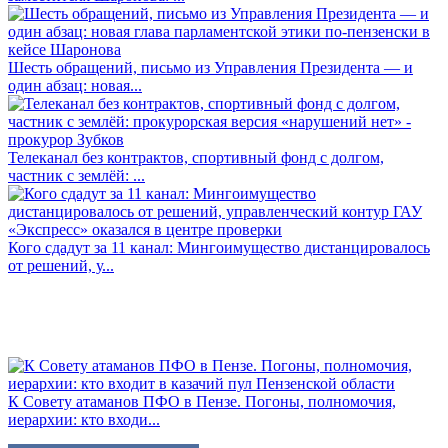
Шесть обращений, письмо из Управления Президента — и
один абзац: новая...
Телеканал без контрактов, спортивный фонд с долгом,
частник с землёй: ...
Кого сдадут за 11 канал: Мингоимущество дистанцировалось
от решений, у...
К Совету атаманов ПФО в Пензе. Погоны, полномочия,
иерархии: кто входи...