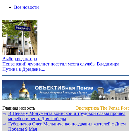
Все новости
Выбор редактора
Пензенский журналист посетил места службы Владимира
Путина в Дрездене....
Главная новость
Экспертиза The Penza Post
В Пензе у Монумента воинской и трудовой славы прошел
⇾
молебен в честь Дня Победы
Губернатор Олег Мельниченко поздравил жителей с Днем
⇾
Победы 9 Мая