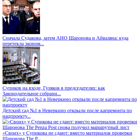
Сначала Судакова, затем АНО Шаронова и Айвазяна: куда
перетекла эконом...
Супиков на входе, Гуляков в председателях: как
Законодательное собрани...
Детский сад №1 в Неверкино открыли после капремонта по
нацпроекту...
«Своих» у Супикова не сдают: вместо материалов проверки
Шаронова The P...