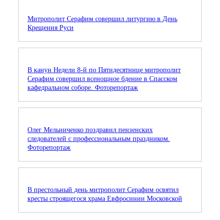
Митрополит Серафим совершил литургию в День
Крещения Руси
В канун Недели 8-й по Пятидесятнице митрополит
Серафим совершил всенощное бдение в Спасском
кафедральном соборе. Фоторепортаж
Олег Мельниченко поздравил пензенских
следователей с профессиональным праздником.
Фоторепортаж
В престольный день митрополит Серафим освятил
кресты строящегося храма Евфросинии Московской