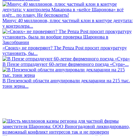
Минус 40 миллионов, плюс частный клон в контуре депутата:
у контролера...
«Своих» не проверяют? The Penza Post просит прокуратуру
установить, бы...
В Пензе отпразднуют 60-летие фирменного поезда «Сура»...
В Пензенской области аннулировали декларации на 215 тыс.
тонн зерна...