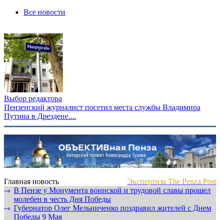
Все новости
Выбор редактора
Пензенский журналист посетил места службы Владимира
Путина в Дрездене....
Главная новость
Экспертиза The Penza Post
В Пензе у Монумента воинской и трудовой славы прошел
⇾
молебен в честь Дня Победы
Губернатор Олег Мельниченко поздравил жителей с Днем
⇾
Победы 9 Мая