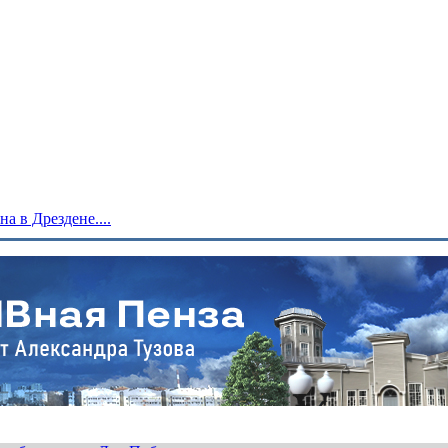
 в Дрездене....