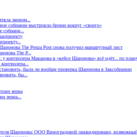
екла эконом...
е собрани...
проекту...
онова The P...
контролера...
новить, бы...
н зерна...