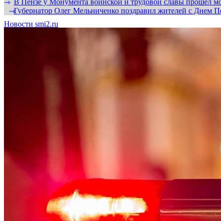
В Пензе у Монумента воинской и трудовой славы прошел мо
⇾
Губернатор Олег Мельниченко поздравил жителей с Днем П
⇾
Новости smi2.ru