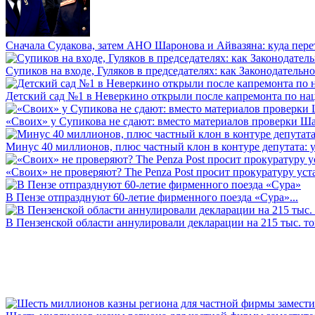
Сначала Судакова, затем АНО Шаронова и Айвазяна: куда перет
Супиков на входе, Гуляков в председателях: как Законодательно
Детский сад №1 в Неверкино открыли после капремонта по нац
«Своих» у Супикова не сдают: вместо материалов проверки Шар
Минус 40 миллионов, плюс частный клон в контуре депутата: у 
«Своих» не проверяют? The Penza Post просит прокуратуру уста
В Пензе отпразднуют 60-летие фирменного поезда «Сура»...
В Пензенской области аннулировали декларации на 215 тыс. тон