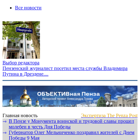
Все новости
Выбор редактора
Пензенский журналист посетил места службы Владимира
Путина в Дрездене....
Главная новость
Экспертиза The Penza Post
В Пензе у Монумента воинской и трудовой славы прошел
⇾
молебен в честь Дня Победы
Губернатор Олег Мельниченко поздравил жителей с Днем
⇾
Победы 9 Мая