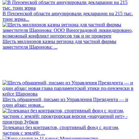
В Пензенской области аннулировали декларации на 215 тыс.
тонн зерна...
Шесть миллионов казны региона для частной фирмы
заместителя Шаронова: ...
Шесть обращений, письмо из Управления Президента — и
один абзац: новая...
Телеканал без контрактов, спортивный фонд с долгом,
частник с землёй: ...