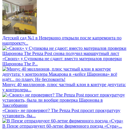
Детский сад №1 в Неверкино открыли после капремонта по
нацпроекту...
«Своих» у Супикова не сдают: вместо материалов проверки
Шаронова The P...
Минус 40 миллионов, плюс частный клон в контуре депутата:
у контролера...
«Своих» не проверяют? The Penza Post просит прокуратуру
установить, бы...
В Пензе отпразднуют 60-летие фирменного поезда «Сура»...