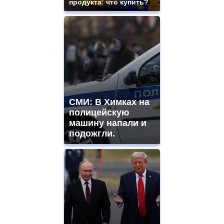
продукта: что купить?
СМИ: В Химках на
полицейскую
машину напали и
подожгли.