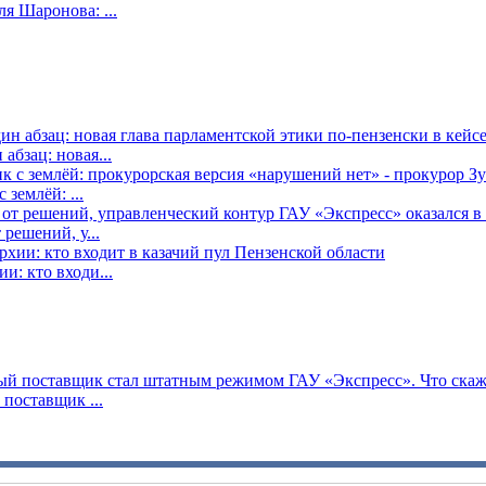
я Шаронова: ...
бзац: новая...
землёй: ...
решений, у...
: кто входи...
поставщик ...