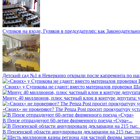
Супиков на входе, Гуляков в председателях: как Законодательно
Детский сад №1 в Неверкино открыли после капремонта по нац
«Своих» у Супикова не сдают: вместо материалов проверки Шар
Минус 40 миллионов, плюс частный клон в контуре депутата: у 
«Своих» не проверяют? The Penza Post просит прокуратуру уста
В Пензе отпразднуют 60-летие фирменного поезда «Сура»...
В Пензенской области аннулировали декларации на 215 тыс. тон