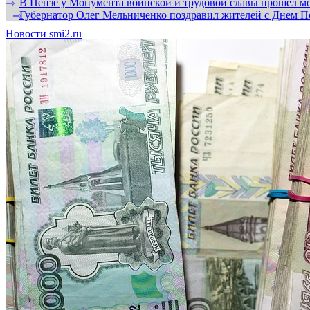
В Пензе у Монумента воинской и трудовой славы прошел мо
⇾
Губернатор Олег Мельниченко поздравил жителей с Днем П
⇾
Новости smi2.ru