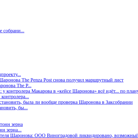
е собрани...
проекту...
онова The P...
контролера...
новить, бы...
н зерна...