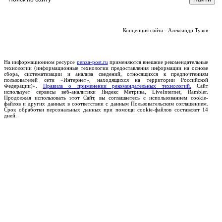
Концепция сайта - Александр Тузов
На информационном ресурсе
penza-post.ru
применяются внешние рекомендательные
технологии (информационные технологии предоставления информации на основе
сбора, систематизации и анализа сведений, относящихся к предпочтениям
пользователей сети «Интернет», находящихся на территории Российской
Федерации)».
Правила о применении рекомендательных технологий.
Сайт
использует сервисы веб-аналитики Яндекс Метрика, LiveInternet, Rambler.
Продолжая использовать этот Сайт, вы соглашаетесь с использованием cookie-
файлов и других данных в соответствии с данным Пользовательским соглашением.
Срок обработки персональных данных при помощи cookie-файлов составляет 14
дней.