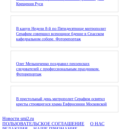
Крещения Руси
В канун Недели 8-й по Пятидесятнице митрополит
Серафим совершил всенощное бдение в Спасском
кафедральном соборе. Фоторепортаж
Олег Мельниченко поздравил пензенских
следователей с профессиональным праздником.
Фоторепортаж
В престольный день митрополит Серафим освятил
кресты строящегося храма Евфросинии Московской
Новости smi2.ru
ПОЛЬЗОВАТЕЛЬСКОЕ СОГЛАШЕНИЕ
О НАС
РЕДАКЦИЯ
НАШЕ ПРИЗНАНИЕ