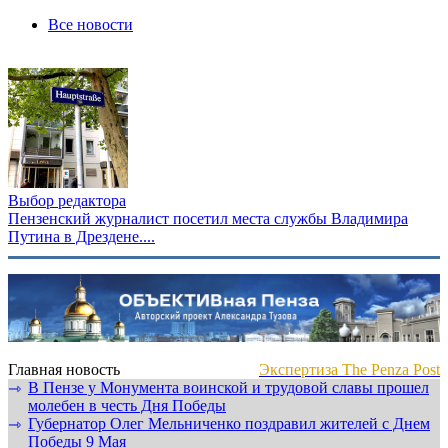
Все новости
Выбор редактора
Пензенский журналист посетил места службы Владимира
Путина в Дрездене....
Главная новость
Экспертиза The Penza Post
В Пензе у Монумента воинской и трудовой славы прошел
⇾
молебен в честь Дня Победы
Губернатор Олег Мельниченко поздравил жителей с Днем
⇾
Победы 9 Мая