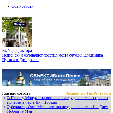
Все новости
Выбор редактора
Пензенский журналист посетил места службы Владимира
Путина в Дрездене....
Главная новость
Экспертиза The Penza Post
В Пензе у Монумента воинской и трудовой славы прошел
⇾
молебен в честь Дня Победы
Губернатор Олег Мельниченко поздравил жителей с Днем
⇾
Победы 9 Мая