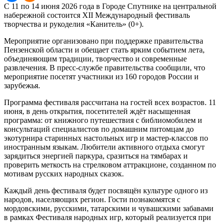
С 11 по 14 июня 2026 года в Городе Спутнике на центральной
набережной состоится XII Международный фестиваль
творчества и рукоделия «Канитель» (0+).
Мероприятие организовано при поддержке правительства
Пензенской области и обещает стать ярким событием лета,
объединяющим традиции, творчество и современные
развлечения. В пресс-службе правительства сообщили, что
мероприятие посетят участники из 160 городов России и
зарубежья.
Программа фестиваля рассчитана на гостей всех возрастов. 11
июня, в день открытия, посетителей ждёт насыщенная
программа: от книжного путешествия с библиомобилем и
консультаций специалистов по домашним питомцам до
экотурнира старинных настольных игр и мастер-классов по
иностранным языкам. Любители активного отдыха смогут
зарядиться энергией паркура, сразиться на тямбарах и
проверить меткость на стрелковом аттракционе, созданном по
мотивам русских народных сказок.
Каждый день фестиваля будет посвящён культуре одного из
народов, населяющих регион. Гости познакомятся с
мордовскими, русскими, татарскими и чувашскими забавами
в рамках Фестиваля народных игр, который реализуется при