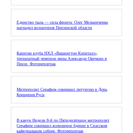
Единство тыла — сила фронта: Олег Мельниченко
наградил волонтеров Пензенской области
Капитан клуба НХЛ «Вашингтон Кэпиталз»,
трехкратный чемпион мира Александр Овечкин в
Пензе. Фоторепортаж
Митрополит Серафим совершил литургию в День
Крещения Руси
В канун Недели 8-й по Пятидесятнице митрополит
Серафим совершил всенощное бдение в Спасском
кафедральном соборе. Фоторепортаж