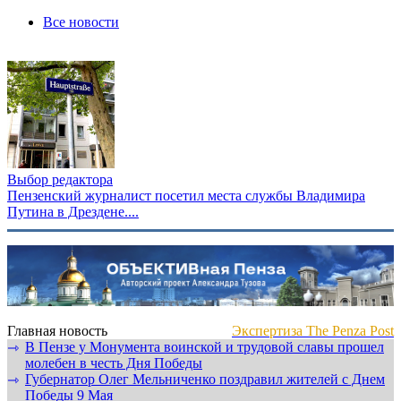
Все новости
Выбор редактора
Пензенский журналист посетил места службы Владимира
Путина в Дрездене....
Главная новость
Экспертиза The Penza Post
В Пензе у Монумента воинской и трудовой славы прошел
⇾
молебен в честь Дня Победы
Губернатор Олег Мельниченко поздравил жителей с Днем
⇾
Победы 9 Мая