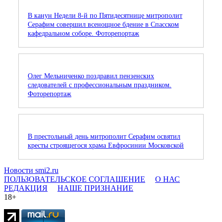
В канун Недели 8-й по Пятидесятнице митрополит
Серафим совершил всенощное бдение в Спасском
кафедральном соборе. Фоторепортаж
Олег Мельниченко поздравил пензенских
следователей с профессиональным праздником.
Фоторепортаж
В престольный день митрополит Серафим освятил
кресты строящегося храма Евфросинии Московской
Новости smi2.ru
ПОЛЬЗОВАТЕЛЬСКОЕ СОГЛАШЕНИЕ
О НАС
РЕДАКЦИЯ
НАШЕ ПРИЗНАНИЕ
18+