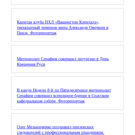
Капитан клуба НХЛ «Вашингтон Кэпиталз»,
трехкратный чемпион мира Александр Овечкин в
Пензе. Фоторепортаж
Митрополит Серафим совершил литургию в День
Крещения Руси
В канун Недели 8-й по Пятидесятнице митрополит
Серафим совершил всенощное бдение в Спасском
кафедральном соборе. Фоторепортаж
Олег Мельниченко поздравил пензенских
следователей с профессиональным праздником.