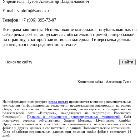
Учредитель: Тузов Александр Владиславович
E-mail: vipinfo@yandex.ru
Телефон: +7 (906) 395-73-07
Все права защищены. Использование материалов, опубликованных на
сайте penza-post.ru, допускается с обязательной прямой гиперссылкой
на страницу, с которой заимствован материал. Гиперссылка должна
размещаться непосредственно в тексте.
Концепция сайта - Александр Тузов
На информационном ресурсе
penza-post.ru
применяются внешние рекомендательные
технологии (информационные технологии предоставления информации на основе
сбора, систематизации и анализа сведений, относящихся к предпочтениям
пользователей сети «Интернет», находящихся на территории Российской
Федерации)».
Правила о применении рекомендательных технологий.
Сайт
использует сервисы веб-аналитики Яндекс Метрика, LiveInternet, Rambler.
Продолжая использовать этот Сайт, вы соглашаетесь с использованием cookie-
файлов и других данных в соответствии с данным Пользовательским соглашением.
Срок обработки персональных данных при помощи cookie-файлов составляет 14
дней.