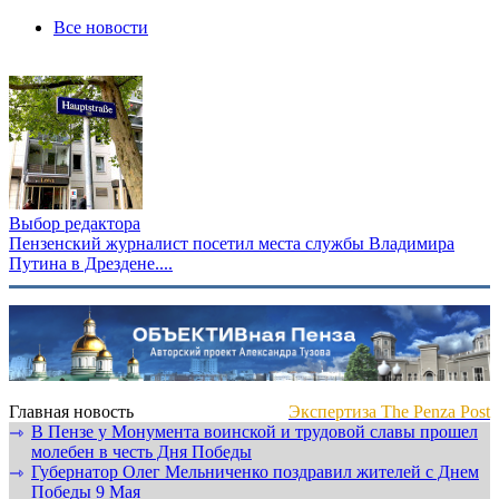
Все новости
Выбор редактора
Пензенский журналист посетил места службы Владимира
Путина в Дрездене....
Главная новость
Экспертиза The Penza Post
В Пензе у Монумента воинской и трудовой славы прошел
⇾
молебен в честь Дня Победы
Губернатор Олег Мельниченко поздравил жителей с Днем
⇾
Победы 9 Мая