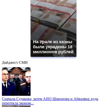
На Урале из казны
были украдены 18
миллионов рублей
Дайджест СМИ
Сначала Судакова, затем АНО Шаронова и Айвазяна: куда
перетекла эконом...