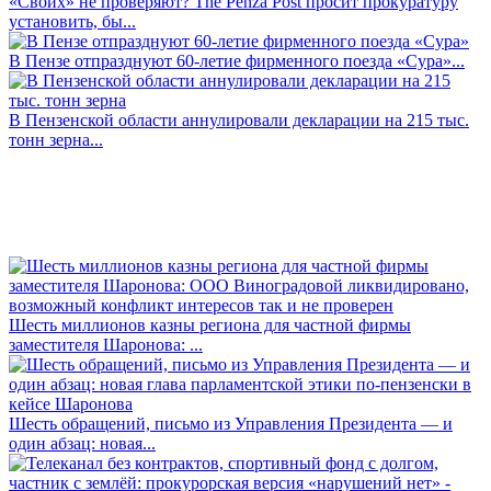
«Своих» не проверяют? The Penza Post просит прокуратуру
установить, бы...
В Пензе отпразднуют 60-летие фирменного поезда «Сура»...
В Пензенской области аннулировали декларации на 215 тыс.
тонн зерна...
Шесть миллионов казны региона для частной фирмы
заместителя Шаронова: ...
Шесть обращений, письмо из Управления Президента — и
один абзац: новая...