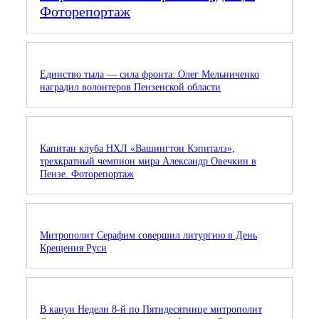
Фоторепортаж
Единство тыла — сила фронта: Олег Мельниченко
наградил волонтеров Пензенской области
Капитан клуба НХЛ «Вашингтон Кэпиталз»,
трехкратный чемпион мира Александр Овечкин в
Пензе. Фоторепортаж
Митрополит Серафим совершил литургию в День
Крещения Руси
В канун Недели 8-й по Пятидесятнице митрополит