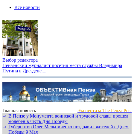
Все новости
Выбор редактора
Пензенский журналист посетил места службы Владимира
Путина в Дрездене....
Главная новость
Экспертиза The Penza Post
В Пензе у Монумента воинской и трудовой славы прошел
⇾
молебен в честь Дня Победы
Губернатор Олег Мельниченко поздравил жителей с Днем
⇾
Победы 9 Мая