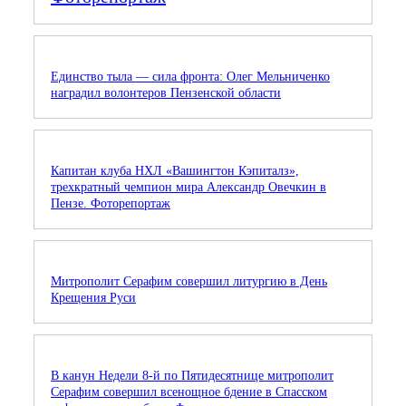
Единство тыла — сила фронта: Олег Мельниченко
наградил волонтеров Пензенской области
Капитан клуба НХЛ «Вашингтон Кэпиталз»,
трехкратный чемпион мира Александр Овечкин в
Пензе. Фоторепортаж
Митрополит Серафим совершил литургию в День
Крещения Руси
В канун Недели 8-й по Пятидесятнице митрополит
Серафим совершил всенощное бдение в Спасском