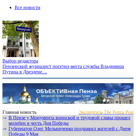
Все новости
Выбор редактора
Пензенский журналист посетил места службы Владимира
Путина в Дрездене....
Главная новость
Экспертиза The Penza Post
В Пензе у Монумента воинской и трудовой славы прошел
⇾
молебен в честь Дня Победы
Губернатор Олег Мельниченко поздравил жителей с Днем
⇾
Победы 9 Мая