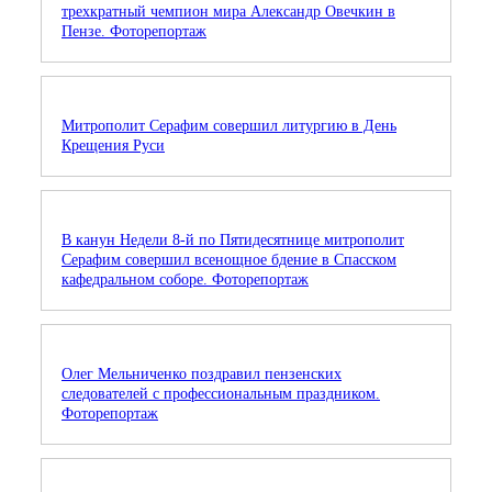
трехкратный чемпион мира Александр Овечкин в
Пензе. Фоторепортаж
Митрополит Серафим совершил литургию в День
Крещения Руси
В канун Недели 8-й по Пятидесятнице митрополит
Серафим совершил всенощное бдение в Спасском
кафедральном соборе. Фоторепортаж
Олег Мельниченко поздравил пензенских
следователей с профессиональным праздником.
Фоторепортаж