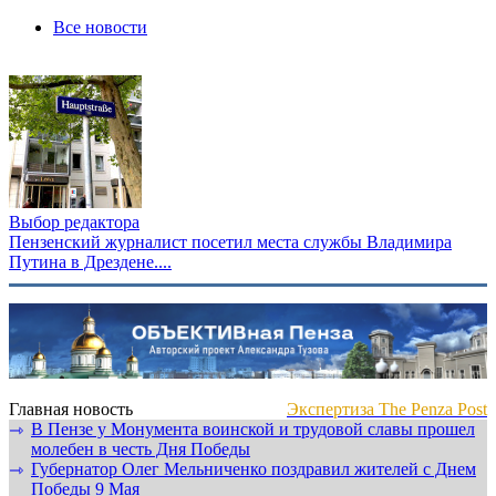
Все новости
Выбор редактора
Пензенский журналист посетил места службы Владимира
Путина в Дрездене....
Главная новость
Экспертиза The Penza Post
В Пензе у Монумента воинской и трудовой славы прошел
⇾
молебен в честь Дня Победы
Губернатор Олег Мельниченко поздравил жителей с Днем
⇾
Победы 9 Мая