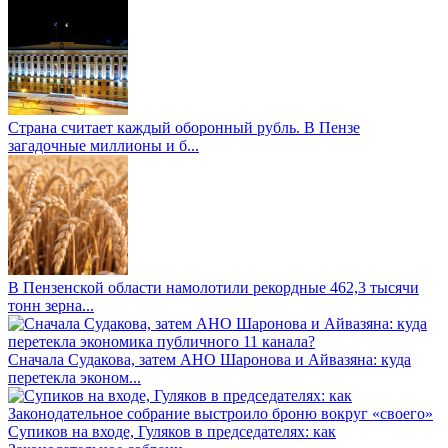
Страна считает каждый оборонный рубль. В Пензе
загадочные миллионы и б...
В Пензенской области намолотили рекордные 462,3 тысячи
тонн зерна...
Сначала Судакова, затем АНО Шаронова и Айвазяна: куда
перетекла эконом...
Супиков на входе, Гуляков в председателях: как