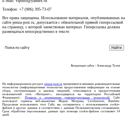
E-mail: vipinfo@yandex.ru
Телефон: +7 (906) 395-73-07
Все права защищены. Использование материалов, опубликованных на
сайте penza-post.ru, допускается с обязательной прямой гиперссылкой
на страницу, с которой заимствован материал. Гиперссылка должна
размещаться непосредственно в тексте.
Концепция сайта - Александр Тузов
На информационном ресурсе
penza-post.ru
применяются внешние рекомендательные
технологии (информационные технологии предоставления информации на основе
сбора, систематизации и анализа сведений, относящихся к предпочтениям
пользователей сети «Интернет», находящихся на территории Российской
Федерации)».
Правила о применении рекомендательных технологий.
Сайт
использует сервисы веб-аналитики Яндекс Метрика, LiveInternet, Rambler.
Продолжая использовать этот Сайт, вы соглашаетесь с использованием cookie-
файлов и других данных в соответствии с данным Пользовательским соглашением.
Срок обработки персональных данных при помощи cookie-файлов составляет 14
дней.