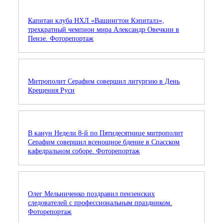
Капитан клуба НХЛ «Вашингтон Кэпиталз»,
трехкратный чемпион мира Александр Овечкин в
Пензе. Фоторепортаж
Митрополит Серафим совершил литургию в День
Крещения Руси
В канун Недели 8-й по Пятидесятнице митрополит
Серафим совершил всенощное бдение в Спасском
кафедральном соборе. Фоторепортаж
Олег Мельниченко поздравил пензенских
следователей с профессиональным праздником.
Фоторепортаж