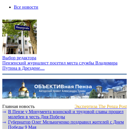
Все новости
Выбор редактора
Пензенский журналист посетил места службы Владимира
Путина в Дрездене....
Главная новость
Экспертиза The Penza Post
В Пензе у Монумента воинской и трудовой славы прошел
⇾
молебен в честь Дня Победы
Губернатор Олег Мельниченко поздравил жителей с Днем
⇾
Победы 9 Мая