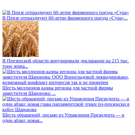
В Пензе отпразднуют 60-летие фирменного поезда «Сура»...
В Пензенской области аннулировали декларации на 215 тыс.
тонн зерна...
Шесть миллионов казны региона для частной фирмы
заместителя Шаронова: ...
Шесть обращений, письмо из Управления Президента — и
один абзац: новая...