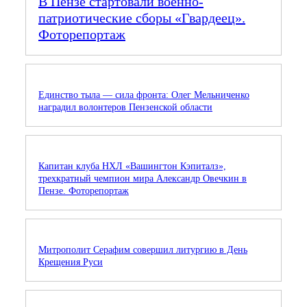
В Пензе стартовали военно-
патриотические сборы «Гвардеец».
Фоторепортаж
Единство тыла — сила фронта: Олег Мельниченко
наградил волонтеров Пензенской области
Капитан клуба НХЛ «Вашингтон Кэпиталз»,
трехкратный чемпион мира Александр Овечкин в
Пензе. Фоторепортаж
Митрополит Серафим совершил литургию в День
Крещения Руси