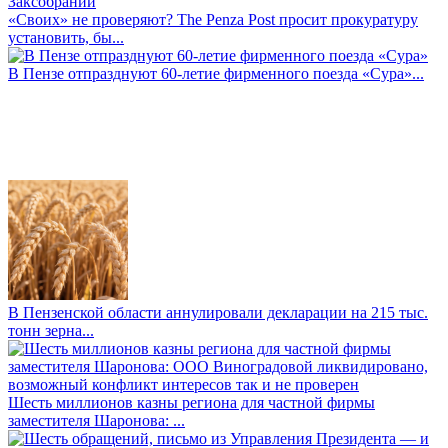
«Своих» не проверяют? The Penza Post просит прокуратуру
установить, бы...
В Пензе отпразднуют 60-летие фирменного поезда «Сура»...
В Пензенской области аннулировали декларации на 215 тыс.
тонн зерна...
Шесть миллионов казны региона для частной фирмы
заместителя Шаронова: ...