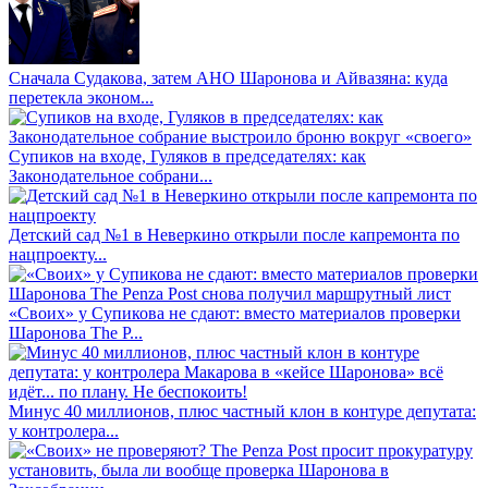
Сначала Судакова, затем АНО Шаронова и Айвазяна: куда
перетекла эконом...
Супиков на входе, Гуляков в председателях: как
Законодательное собрани...
Детский сад №1 в Неверкино открыли после капремонта по
нацпроекту...
«Своих» у Супикова не сдают: вместо материалов проверки
Шаронова The P...
Минус 40 миллионов, плюс частный клон в контуре депутата:
у контролера...