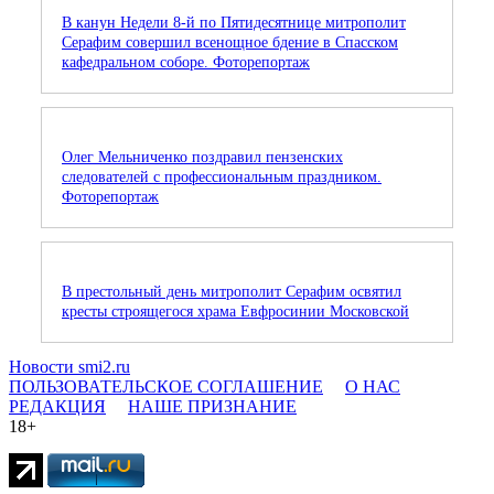
В канун Недели 8-й по Пятидесятнице митрополит
Серафим совершил всенощное бдение в Спасском
кафедральном соборе. Фоторепортаж
Олег Мельниченко поздравил пензенских
следователей с профессиональным праздником.
Фоторепортаж
В престольный день митрополит Серафим освятил
кресты строящегося храма Евфросинии Московской
Новости smi2.ru
ПОЛЬЗОВАТЕЛЬСКОЕ СОГЛАШЕНИЕ
О НАС
РЕДАКЦИЯ
НАШЕ ПРИЗНАНИЕ
18+