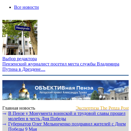
Все новости
Выбор редактора
Пензенский журналист посетил места службы Владимира
Путина в Дрездене....
Главная новость
Экспертиза The Penza Post
В Пензе у Монумента воинской и трудовой славы прошел
⇾
молебен в честь Дня Победы
Губернатор Олег Мельниченко поздравил жителей с Днем
⇾
Победы 9 Мая