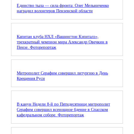
Единство тыла — сила фронта: Олег Мельниченко
наградил волонтеров Пензенской области
Капитан клуба НХЛ «Вашингтон Кэпиталз»,
трехкратный чемпион мира Александр Овечкин в
Пензе. Фоторепортаж
Митрополит Серафим совершил литургию в День
Крещения Руси
В канун Недели 8-й по Пятидесятнице митрополит
Серафим совершил всенощное бдение в Спасском
кафедральном соборе. Фоторепортаж