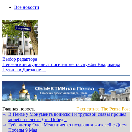
Все новости
Выбор редактора
Пензенский журналист посетил места службы Владимира
Путина в Дрездене....
Главная новость
Экспертиза The Penza Post
В Пензе у Монумента воинской и трудовой славы прошел
⇾
молебен в честь Дня Победы
Губернатор Олег Мельниченко поздравил жителей с Днем
⇾
Победы 9 Мая