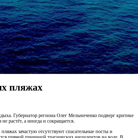
их пляжах
тдыха. Губернатор региона Олег Мельниченко подверг критике
е растёт, а иногда и сокращается.
 пляжах зачастую отсутствуют спасательные посты и
ится прямой причиной трагических инцидентов на воде. В