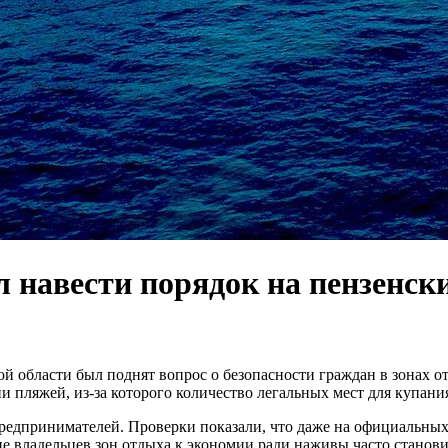
 навести порядок на пензенск
 области был поднят вопрос о безопасности граждан в зонах о
ляжей, из-за которого количество легальных мест для купания н
предпринимателей. Проверки показали, что даже на официальных
е владельцев зон отдыха к экономии ради наживы часто станов