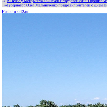
В Пензе у Монумента воинской и трудовой славы прошел мо
⇾
Губернатор Олег Мельниченко поздравил жителей с Днем П
⇾
Новости smi2.ru