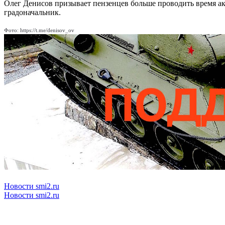
Олег Денисов призывает пензенцев больше проводить время акт
градоначальник.
Фото: https://t.me/denisov_ov
Новости smi2.ru
Новости smi2.ru