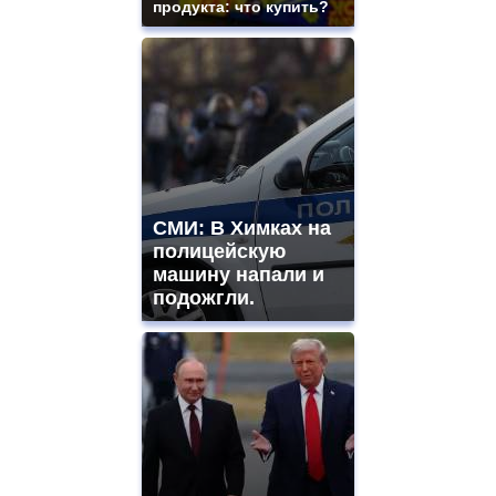
продукта: что купить?
СМИ: В Химках на
полицейскую
машину напали и
подожгли.