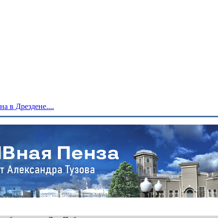
 в Дрездене....