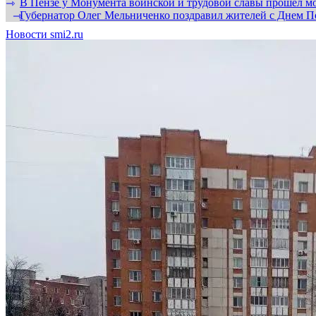
В Пензе у Монумента воинской и трудовой славы прошел мо
⇾
Губернатор Олег Мельниченко поздравил жителей с Днем П
⇾
Новости smi2.ru