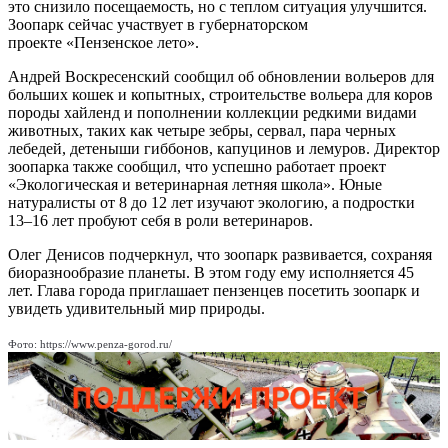
это снизило посещаемость, но с теплом ситуация улучшится.
Зоопарк сейчас участвует в губернаторском
проекте «Пензенское лето».
Андрей Воскресенский сообщил об обновлении вольеров для
больших кошек и копытных, строительстве вольера для коров
породы хайленд и пополнении коллекции редкими видами
животных, таких как четыре зебры, сервал, пара черных
лебедей, детеныши гиббонов, капуцинов и лемуров. Директор
зоопарка также сообщил, что успешно работает проект
«Экологическая и ветеринарная летняя школа». Юные
натуралисты от 8 до 12 лет изучают экологию, а подростки
13–16 лет пробуют себя в роли ветеринаров.
Олег Денисов подчеркнул, что зоопарк развивается, сохраняя
биоразнообразие планеты. В этом году ему исполняется 45
лет. Глава города приглашает пензенцев посетить зоопарк и
увидеть удивительный мир природы.
Фото: https://www.penza-gorod.ru/