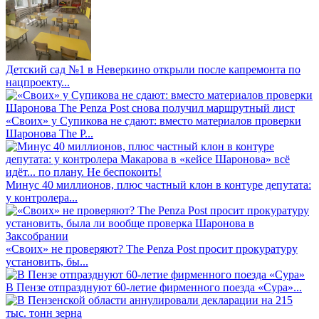
Детский сад №1 в Неверкино открыли после капремонта по
нацпроекту...
«Своих» у Супикова не сдают: вместо материалов проверки
Шаронова The P...
Минус 40 миллионов, плюс частный клон в контуре депутата:
у контролера...
«Своих» не проверяют? The Penza Post просит прокуратуру
установить, бы...
В Пензе отпразднуют 60-летие фирменного поезда «Сура»...