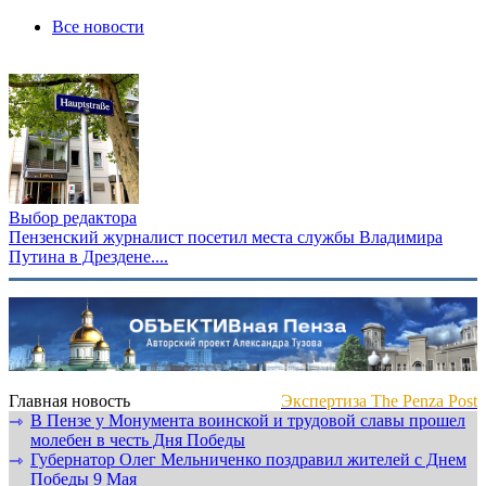
Все новости
Выбор редактора
Пензенский журналист посетил места службы Владимира
Путина в Дрездене....
Главная новость
Экспертиза The Penza Post
В Пензе у Монумента воинской и трудовой славы прошел
⇾
молебен в честь Дня Победы
Губернатор Олег Мельниченко поздравил жителей с Днем
⇾
Победы 9 Мая