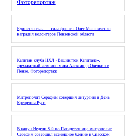
Фоторепортаж
Единство тыла — сила фронта: Олег Мельниченко
наградил волонтеров Пензенской области
Капитан клуба НХЛ «Вашингтон Кэпиталз»,
трехкратный чемпион мира Александр Овечкин в
Пензе. Фоторепортаж
Митрополит Серафим совершил литургию в День
Крещения Руси
В канун Недели 8-й по Пятидесятнице митрополит
Серафим совершил всенощное бдение в Спасском