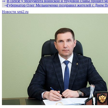
В Пензе у Монумента воинской и трудовой славы прошел мо
⇾
Губернатор Олег Мельниченко поздравил жителей с Днем П
⇾
Новости smi2.ru