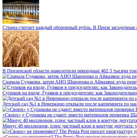
Страна считает каждый оборонный рубль. В Пензе загадочные 
В Пензенской области намолотили рекордные 462,3 тысячи тонн
Сначала Судакова, затем АНО Шаронова и Айвазяна: куда перет
Супиков на входе, Гуляков в председателях: как Законодательно
Детский сад №1 в Неверкино открыли после капремонта по нац
«Своих» у Супикова не сдают: вместо материалов проверки Шар
Минус 40 миллионов, плюс частный клон в контуре депутата: у 
«Своих» не проверяют? The Penza Post просит прокуратуру уста