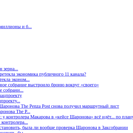
миллионы и б...
 зерна...
екла эконом...
е собрани...
проекту...
онова The P...
контролера...
новить, бы...