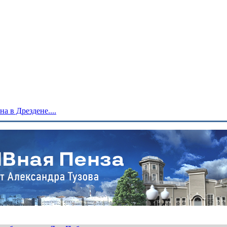
 в Дрездене....