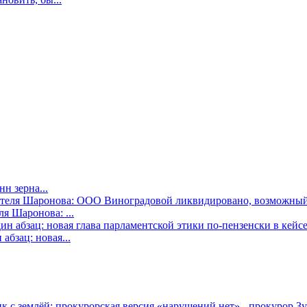
н зерна...
я Шаронова: ...
бзац: новая...