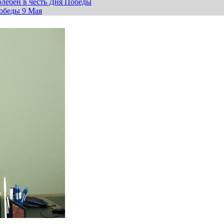
лебен в честь Дня Победы
обеды 9 Мая