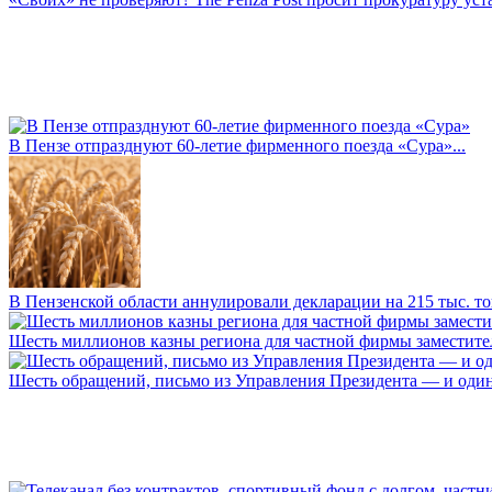
В Пензе отпразднуют 60-летие фирменного поезда «Сура»...
В Пензенской области аннулировали декларации на 215 тыс. тон
Шесть миллионов казны региона для частной фирмы заместител
Шесть обращений, письмо из Управления Президента — и один а