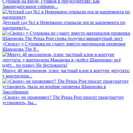
Супиков на входе, Гуляков в председателях: как
Законодательное собрани...
Детский сад №1 в Неверкино открыли после капремонта по
нацпроекту...
«Своих» у Супикова не сдают: вместо материалов проверки
Шаронова The P...
Минус 40 миллионов, плюс частный клон в контуре депутата:
у контролера...
«Своих» не проверяют? The Penza Post просит прокуратуру
установить, бы...