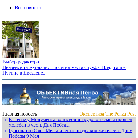
Все новости
Выбор редактора
Пензенский журналист посетил места службы Владимира
Путина в Дрездене....
Главная новость
Экспертиза The Penza Post
В Пензе у Монумента воинской и трудовой славы прошел
⇾
молебен в честь Дня Победы
Губернатор Олег Мельниченко поздравил жителей с Днем
⇾
Победы 9 Мая