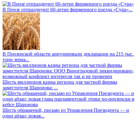
В Пензе отпразднуют 60-летие фирменного поезда «Сура»...
В Пензенской области аннулировали декларации на 215 тыс.
тонн зерна...
Шесть миллионов казны региона для частной фирмы
заместителя Шаронова: ...
Шесть обращений, письмо из Управления Президента — и
один абзац: новая...