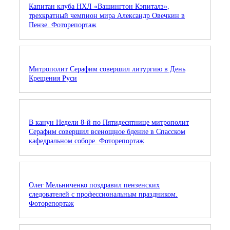
Капитан клуба НХЛ «Вашингтон Кэпиталз»,
трехкратный чемпион мира Александр Овечкин в
Пензе. Фоторепортаж
Митрополит Серафим совершил литургию в День
Крещения Руси
В канун Недели 8-й по Пятидесятнице митрополит
Серафим совершил всенощное бдение в Спасском
кафедральном соборе. Фоторепортаж
Олег Мельниченко поздравил пензенских
следователей с профессиональным праздником.
Фоторепортаж