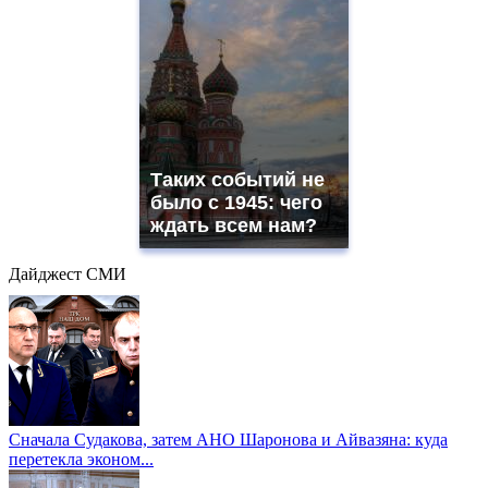
Таких событий не
было с 1945: чего
ждать всем нам?
Дайджест СМИ
Сначала Судакова, затем АНО Шаронова и Айвазяна: куда
перетекла эконом...