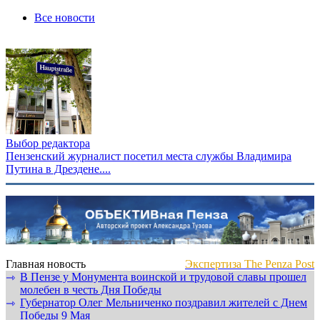
Все новости
Выбор редактора
Пензенский журналист посетил места службы Владимира
Путина в Дрездене....
Главная новость
Экспертиза The Penza Post
В Пензе у Монумента воинской и трудовой славы прошел
⇾
молебен в честь Дня Победы
Губернатор Олег Мельниченко поздравил жителей с Днем
⇾
Победы 9 Мая