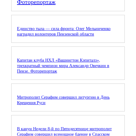
Фоторепортаж
Единство тыла — сила фронта: Олег Мельниченко
наградил волонтеров Пензенской области
Капитан клуба НХЛ «Вашингтон Кэпиталз»,
трехкратный чемпион мира Александр Овечкин в
Пензе. Фоторепортаж
Митрополит Серафим совершил литургию в День
Крещения Руси
В канун Недели 8-й по Пятидесятнице митрополит
Серафим совершил всенощное бдение в Спасском