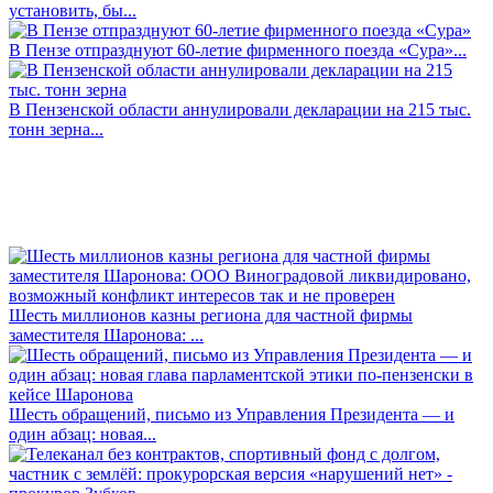
установить, бы...
В Пензе отпразднуют 60-летие фирменного поезда «Сура»...
В Пензенской области аннулировали декларации на 215 тыс.
тонн зерна...
Шесть миллионов казны региона для частной фирмы
заместителя Шаронова: ...
Шесть обращений, письмо из Управления Президента — и
один абзац: новая...