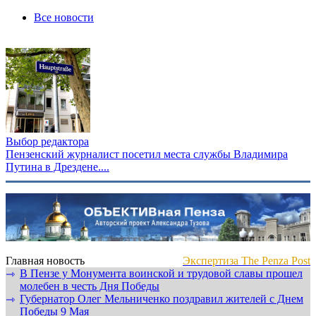
Все новости
Выбор редактора
Пензенский журналист посетил места службы Владимира
Путина в Дрездене....
Главная новость
Экспертиза The Penza Post
В Пензе у Монумента воинской и трудовой славы прошел
⇾
молебен в честь Дня Победы
Губернатор Олег Мельниченко поздравил жителей с Днем
⇾
Победы 9 Мая