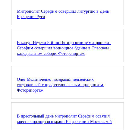
Митрополит Серафим совершил литургию в День
Крещения Руси
В канун Недели 8-й по Пятидесятнице митрополит
Серафим совершил всенощное бдение в Спасском
кафедральном соборе. Фоторепортаж
Олег Мельниченко поздравил пензенских
следователей с профессиональным праздником.
Фоторепортаж
В престольный день митрополит Серафим освятил
кресты строящегося храма Евфросинии Московской