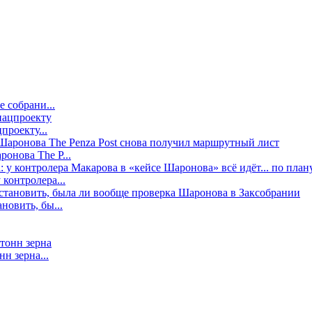
е собрани...
проекту...
онова The P...
контролера...
новить, бы...
н зерна...