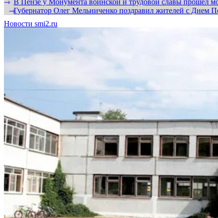
В Пензе у Монумента воинской и трудовой славы прошел мо
⇾
Губернатор Олег Мельниченко поздравил жителей с Днем П
⇾
Новости smi2.ru