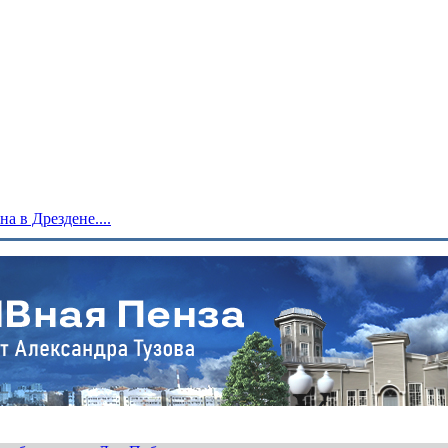
 в Дрездене....