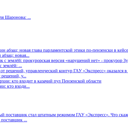
я Шаронова: ...
бзац: новая...
землёй: ...
решений, у...
: кто входи...
поставщик ...