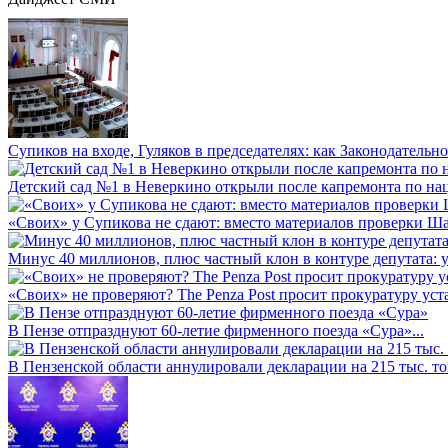
Супиков на входе, Гуляков в председателях: как Законодательно
Детский сад №1 в Неверкино открыли после капремонта по нац
«Своих» у Супикова не сдают: вместо материалов проверки Шар
Минус 40 миллионов, плюс частный клон в контуре депутата: у 
«Своих» не проверяют? The Penza Post просит прокуратуру уста
В Пензе отпразднуют 60-летие фирменного поезда «Сура»...
В Пензенской области аннулировали декларации на 215 тыс. тон