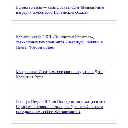
Единство тыла — сила фронта: Олег Мельниченко
наградил волонтеров Пензенской области
Капитан клуба НХЛ «Вашингтон Кэпиталз»,
трехкратный чемпион мира Александр Овечкин в
Пензе. Фоторепортаж
Митрополит Серафим совершил литургию в День
Крещения Руси
В канун Недели 8-й по Пятидесятнице митрополит
Серафим совершил всенощное бдение в Спасском
кафедральном соборе. Фоторепортаж