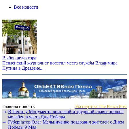
Все новости
Выбор редактора
Пензенский журналист посетил места службы Владимира
Путина в Дрездене....
Главная новость
Экспертиза The Penza Post
В Пензе у Монумента воинской и трудовой славы прошел
⇾
молебен в честь Дня Победы
Губернатор Олег Мельниченко поздравил жителей с Днем
⇾
Победы 9 Мая