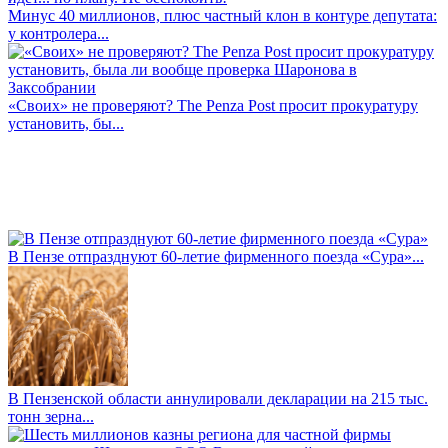
Минус 40 миллионов, плюс частный клон в контуре депутата:
у контролера...
«Своих» не проверяют? The Penza Post просит прокуратуру
установить, бы...
В Пензе отпразднуют 60-летие фирменного поезда «Сура»...
В Пензенской области аннулировали декларации на 215 тыс.
тонн зерна...