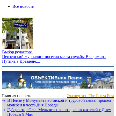
Все новости
Выбор редактора
Пензенский журналист посетил места службы Владимира
Путина в Дрездене....
Главная новость
Экспертиза The Penza Post
В Пензе у Монумента воинской и трудовой славы прошел
⇾
молебен в честь Дня Победы
Губернатор Олег Мельниченко поздравил жителей с Днем
⇾
Победы 9 Мая