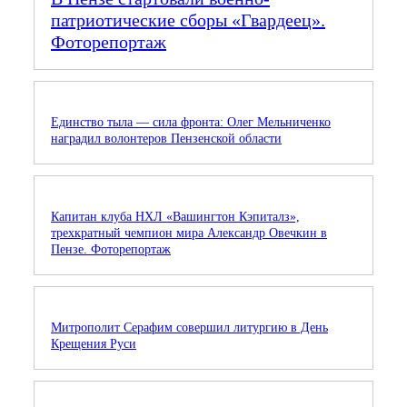
патриотические сборы «Гвардеец».
Фоторепортаж
Единство тыла — сила фронта: Олег Мельниченко
наградил волонтеров Пензенской области
Капитан клуба НХЛ «Вашингтон Кэпиталз»,
трехкратный чемпион мира Александр Овечкин в
Пензе. Фоторепортаж
Митрополит Серафим совершил литургию в День
Крещения Руси