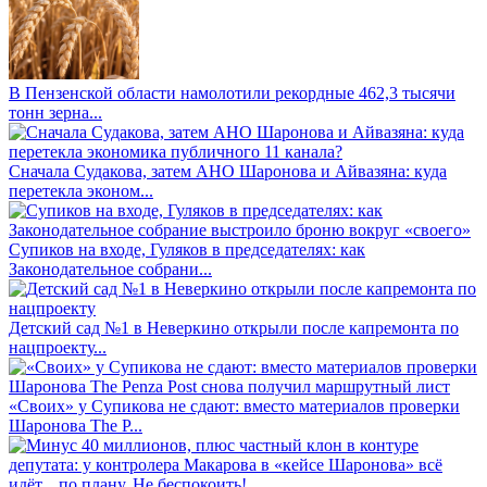
В Пензенской области намолотили рекордные 462,3 тысячи
тонн зерна...
Сначала Судакова, затем АНО Шаронова и Айвазяна: куда
перетекла эконом...
Супиков на входе, Гуляков в председателях: как
Законодательное собрани...
Детский сад №1 в Неверкино открыли после капремонта по
нацпроекту...
«Своих» у Супикова не сдают: вместо материалов проверки
Шаронова The P...