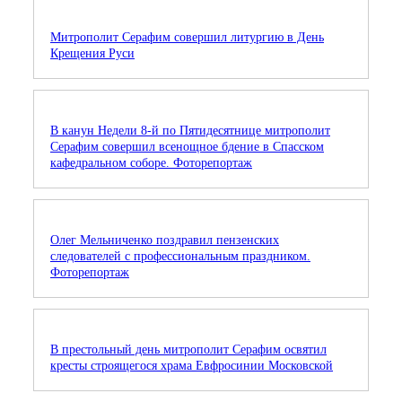
Митрополит Серафим совершил литургию в День
Крещения Руси
В канун Недели 8-й по Пятидесятнице митрополит
Серафим совершил всенощное бдение в Спасском
кафедральном соборе. Фоторепортаж
Олег Мельниченко поздравил пензенских
следователей с профессиональным праздником.
Фоторепортаж
В престольный день митрополит Серафим освятил
кресты строящегося храма Евфросинии Московской