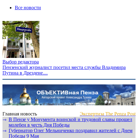
Все новости
Выбор редактора
Пензенский журналист посетил места службы Владимира
Путина в Дрездене....
Главная новость
Экспертиза The Penza Post
В Пензе у Монумента воинской и трудовой славы прошел
⇾
молебен в честь Дня Победы
Губернатор Олег Мельниченко поздравил жителей с Днем
⇾
Победы 9 Мая