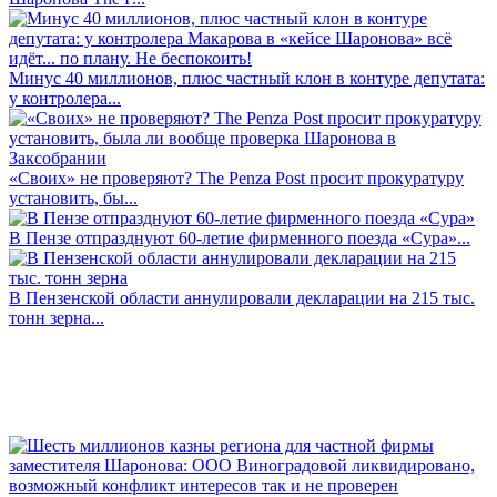
Минус 40 миллионов, плюс частный клон в контуре депутата:
у контролера...
«Своих» не проверяют? The Penza Post просит прокуратуру
установить, бы...
В Пензе отпразднуют 60-летие фирменного поезда «Сура»...
В Пензенской области аннулировали декларации на 215 тыс.
тонн зерна...