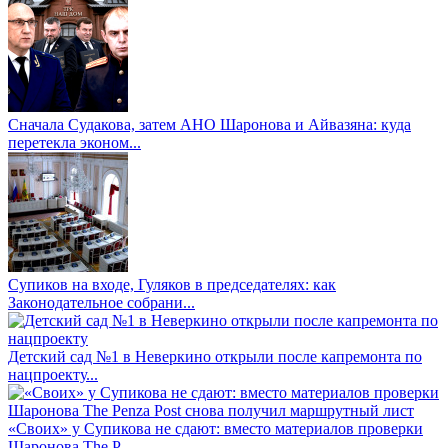
Сначала Судакова, затем АНО Шаронова и Айвазяна: куда
перетекла эконом...
Супиков на входе, Гуляков в председателях: как
Законодательное собрани...
Детский сад №1 в Неверкино открыли после капремонта по
нацпроекту...
«Своих» у Супикова не сдают: вместо материалов проверки
Шаронова The P...