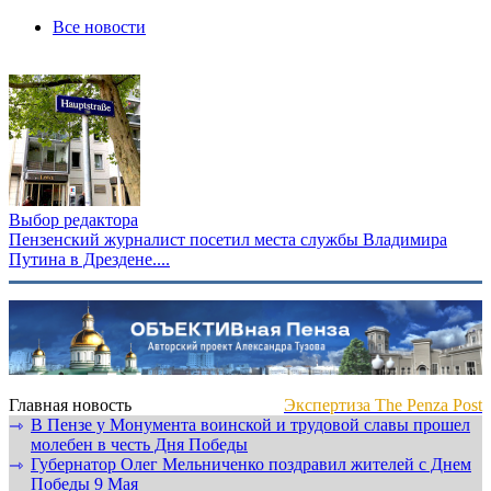
Все новости
Выбор редактора
Пензенский журналист посетил места службы Владимира
Путина в Дрездене....
Главная новость
Экспертиза The Penza Post
В Пензе у Монумента воинской и трудовой славы прошел
⇾
молебен в честь Дня Победы
Губернатор Олег Мельниченко поздравил жителей с Днем
⇾
Победы 9 Мая