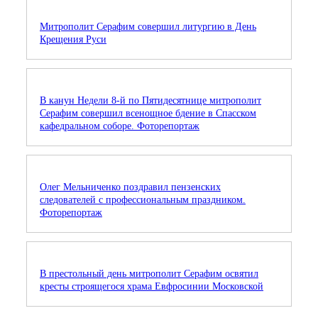
Митрополит Серафим совершил литургию в День
Крещения Руси
В канун Недели 8-й по Пятидесятнице митрополит
Серафим совершил всенощное бдение в Спасском
кафедральном соборе. Фоторепортаж
Олег Мельниченко поздравил пензенских
следователей с профессиональным праздником.
Фоторепортаж
В престольный день митрополит Серафим освятил
кресты строящегося храма Евфросинии Московской