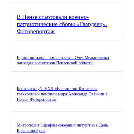
В Пензе стартовали военно-
патриотические сборы «Гвардеец».
Фоторепортаж
Единство тыла — сила фронта: Олег Мельниченко
наградил волонтеров Пензенской области
Капитан клуба НХЛ «Вашингтон Кэпиталз»,
трехкратный чемпион мира Александр Овечкин в
Пензе. Фоторепортаж
Митрополит Серафим совершил литургию в День
Крещения Руси