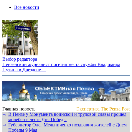
Все новости
Выбор редактора
Пензенский журналист посетил места службы Владимира
Путина в Дрездене....
Главная новость
Экспертиза The Penza Post
В Пензе у Монумента воинской и трудовой славы прошел
⇾
молебен в честь Дня Победы
Губернатор Олег Мельниченко поздравил жителей с Днем
⇾
Победы 9 Мая