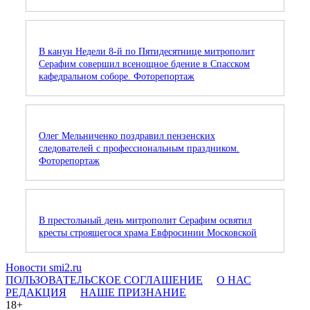
В канун Недели 8-й по Пятидесятнице митрополит
Серафим совершил всенощное бдение в Спасском
кафедральном соборе. Фоторепортаж
Олег Мельниченко поздравил пензенских
следователей с профессиональным праздником.
Фоторепортаж
В престольный день митрополит Серафим освятил
кресты строящегося храма Евфросинии Московской
Новости smi2.ru
ПОЛЬЗОВАТЕЛЬСКОЕ СОГЛАШЕНИЕ
О НАС
РЕДАКЦИЯ
НАШЕ ПРИЗНАНИЕ
18+