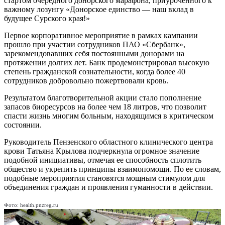
стартом очередного донорского марафона, приуроченного к
важному лозунгу «Донорское единство — наш вклад в
будущее Сурского края!»
Первое корпоративное мероприятие в рамках кампании
прошло при участии сотрудников ПАО «Сбербанк»,
зарекомендовавших себя постоянными донорами на
протяжении долгих лет. Банк продемонстрировал высокую
степень гражданской сознательности, когда более 40
сотрудников добровольно пожертвовали кровь.
Результатом благотворительной акции стало пополнение
запасов биоресурсов на более чем 18 литров, что позволит
спасти жизнь многим больным, находящимся в критическом
состоянии.
Руководитель Пензенского областного клинического центра
крови Татьяна Крылова подчеркнула огромное значение
подобной инициативы, отмечая ее способность сплотить
общество и укрепить принципы взаимопомощи. По ее словам,
подобные мероприятия становятся мощным стимулом для
объединения граждан и проявления гуманности в действии.
Фото: health.pnzreg.ru