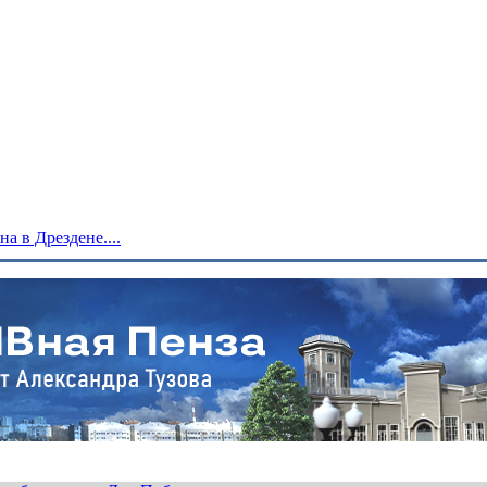
 в Дрездене....