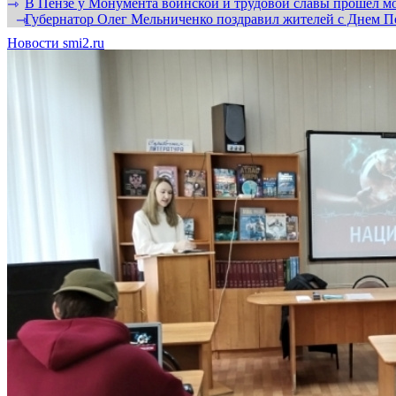
В Пензе у Монумента воинской и трудовой славы прошел мо
⇾
Губернатор Олег Мельниченко поздравил жителей с Днем П
⇾
Новости smi2.ru