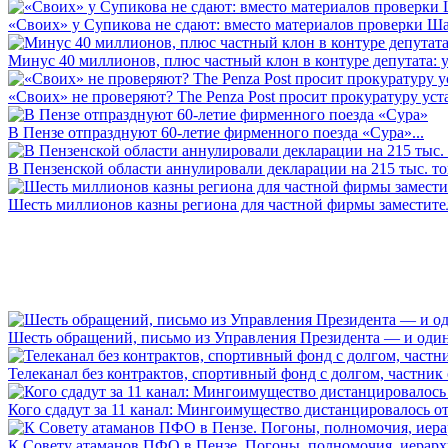
«Своих» у Супикова не сдают: вместо материалов проверки Шар
Минус 40 миллионов, плюс частный клон в контуре депутата: у 
«Своих» не проверяют? The Penza Post просит прокуратуру уста
В Пензе отпразднуют 60-летие фирменного поезда «Сура»...
В Пензенской области аннулировали декларации на 215 тыс. тон
Шесть миллионов казны региона для частной фирмы заместител
Шесть обращений, письмо из Управления Президента — и один а
Телеканал без контрактов, спортивный фонд с долгом, частник с 
Кого сдадут за 11 канал: Мингоимущество дистанцировалось от 
К Совету атаманов ПФО в Пензе. Погоны, полномочия, иерархии