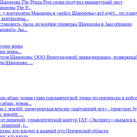
онова The P...
контролера...
новить, бы...
н зерна...
я Шаронова: ...
бзац: новая...
землёй: ...
решений, у...
: кто входи...