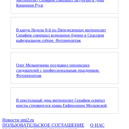
Митрополит Серафим совершил литургию в День
Крещения Руси
В канун Недели 8-й по Пятидесятнице митрополит
Серафим совершил всенощное бдение в Спасском
кафедральном соборе. Фоторепортаж
Олег Мельниченко поздравил пензенских
следователей с профессиональным праздником.
Фоторепортаж
В престольный день митрополит Серафим освятил
кресты строящегося храма Евфросинии Московской
Новости smi2.ru
ПОЛЬЗОВАТЕЛЬСКОЕ СОГЛАШЕНИЕ
О НАС