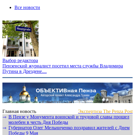
Все новости
Выбор редактора
Пензенский журналист посетил места службы Владимира
Путина в Дрездене....
Главная новость
Экспертиза The Penza Post
В Пензе у Монумента воинской и трудовой славы прошел
⇾
молебен в честь Дня Победы
Губернатор Олег Мельниченко поздравил жителей с Днем
⇾
Победы 9 Мая