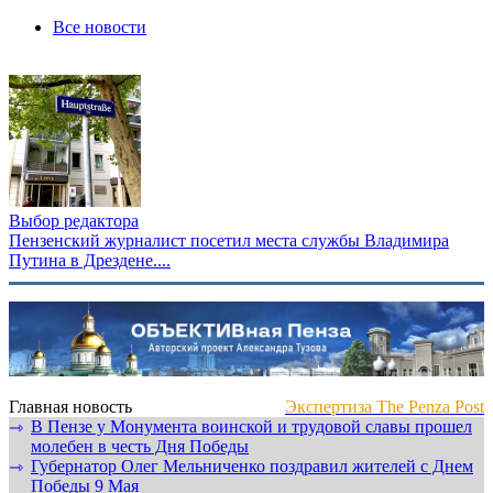
Все новости
Выбор редактора
Пензенский журналист посетил места службы Владимира
Путина в Дрездене....
Главная новость
Экспертиза The Penza Post
В Пензе у Монумента воинской и трудовой славы прошел
⇾
молебен в честь Дня Победы
Губернатор Олег Мельниченко поздравил жителей с Днем
⇾
Победы 9 Мая