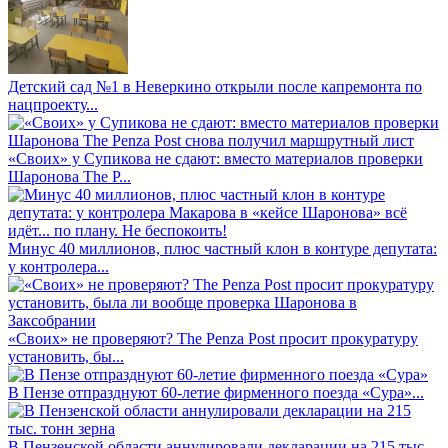
Детский сад №1 в Неверкино открыли после капремонта по
нацпроекту...
«Своих» у Супикова не сдают: вместо материалов проверки
Шаронова The P...
Минус 40 миллионов, плюс частный клон в контуре депутата:
у контролера...
«Своих» не проверяют? The Penza Post просит прокуратуру
установить, бы...
В Пензе отпразднуют 60-летие фирменного поезда «Сура»...
В Пензенской области аннулировали декларации на 215 тыс.