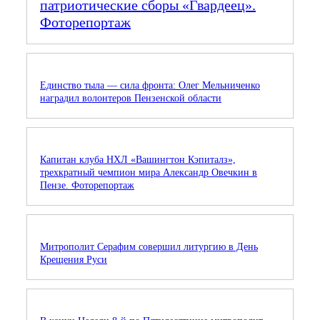
патриотические сборы «Гвардеец».
Фоторепортаж
Единство тыла — сила фронта: Олег Мельниченко
наградил волонтеров Пензенской области
Капитан клуба НХЛ «Вашингтон Кэпиталз»,
трехкратный чемпион мира Александр Овечкин в
Пензе. Фоторепортаж
Митрополит Серафим совершил литургию в День
Крещения Руси