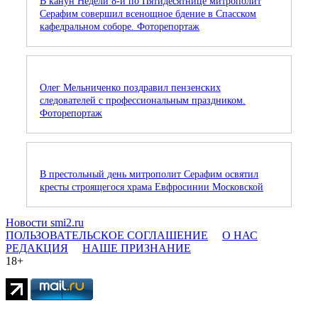
В канун Недели 8-й по Пятидесятнице митрополит
Серафим совершил всенощное бдение в Спасском
кафедральном соборе. Фоторепортаж
Олег Мельниченко поздравил пензенских
следователей с профессиональным праздником.
Фоторепортаж
В престольный день митрополит Серафим освятил
кресты строящегося храма Евфросинии Московской
Новости smi2.ru
ПОЛЬЗОВАТЕЛЬСКОЕ СОГЛАШЕНИЕ
О НАС
РЕДАКЦИЯ
НАШЕ ПРИЗНАНИЕ
18+