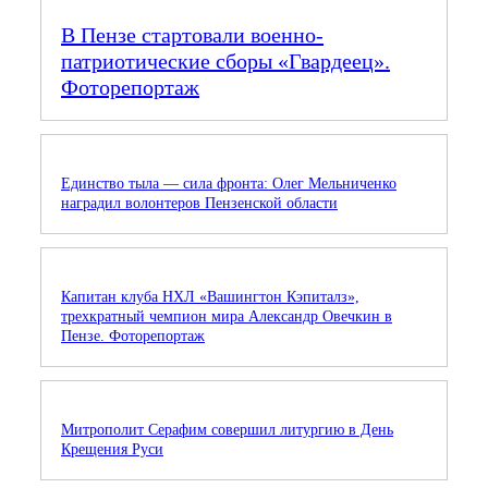
В Пензе стартовали военно-
патриотические сборы «Гвардеец».
Фоторепортаж
Единство тыла — сила фронта: Олег Мельниченко
наградил волонтеров Пензенской области
Капитан клуба НХЛ «Вашингтон Кэпиталз»,
трехкратный чемпион мира Александр Овечкин в
Пензе. Фоторепортаж
Митрополит Серафим совершил литургию в День
Крещения Руси