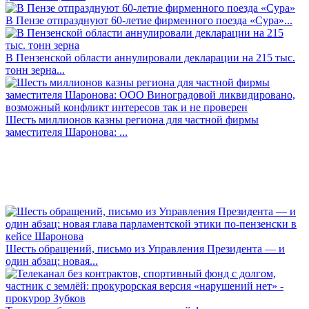
В Пензе отпразднуют 60-летие фирменного поезда «Сура»...
В Пензенской области аннулировали декларации на 215 тыс.
тонн зерна...
Шесть миллионов казны региона для частной фирмы
заместителя Шаронова: ...
Шесть обращений, письмо из Управления Президента — и
один абзац: новая...