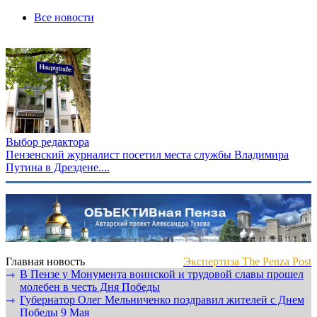
Все новости
Выбор редактора
Пензенский журналист посетил места службы Владимира
Путина в Дрездене....
Главная новость
Экспертиза The Penza Post
В Пензе у Монумента воинской и трудовой славы прошел
⇾
молебен в честь Дня Победы
Губернатор Олег Мельниченко поздравил жителей с Днем
⇾
Победы 9 Мая