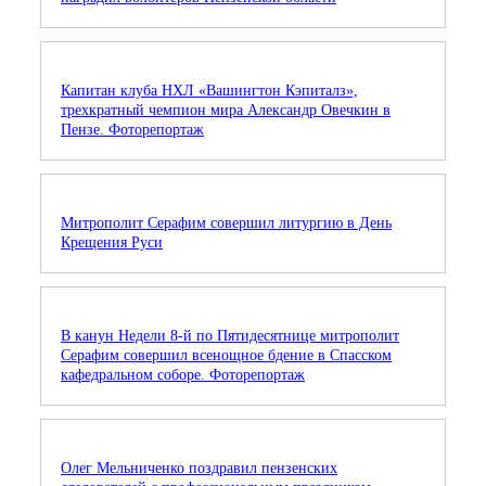
Капитан клуба НХЛ «Вашингтон Кэпиталз»,
трехкратный чемпион мира Александр Овечкин в
Пензе. Фоторепортаж
Митрополит Серафим совершил литургию в День
Крещения Руси
В канун Недели 8-й по Пятидесятнице митрополит
Серафим совершил всенощное бдение в Спасском
кафедральном соборе. Фоторепортаж
Олег Мельниченко поздравил пензенских