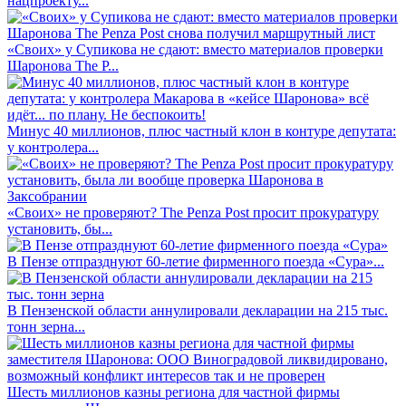
нацпроекту...
«Своих» у Супикова не сдают: вместо материалов проверки
Шаронова The P...
Минус 40 миллионов, плюс частный клон в контуре депутата:
у контролера...
«Своих» не проверяют? The Penza Post просит прокуратуру
установить, бы...
В Пензе отпразднуют 60-летие фирменного поезда «Сура»...
В Пензенской области аннулировали декларации на 215 тыс.
тонн зерна...
Шесть миллионов казны региона для частной фирмы