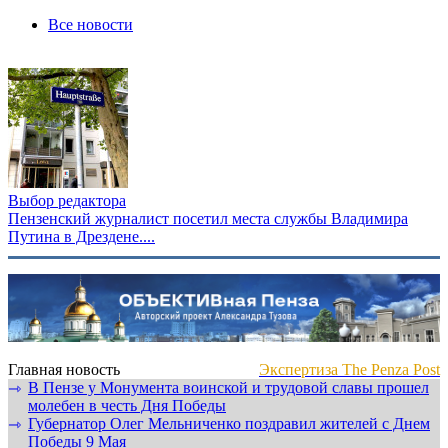
Все новости
Выбор редактора
Пензенский журналист посетил места службы Владимира
Путина в Дрездене....
Главная новость
Экспертиза The Penza Post
В Пензе у Монумента воинской и трудовой славы прошел
⇾
молебен в честь Дня Победы
Губернатор Олег Мельниченко поздравил жителей с Днем
⇾
Победы 9 Мая