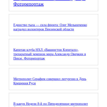
Фоторепортаж
Единство тыла — сила фронта: Олег Мельниченко
наградил волонтеров Пензенской области
Капитан клуба НХЛ «Вашингтон Кэпиталз»,
трехкратный чемпион мира Александр Овечкин в
Пензе. Фоторепортаж
Митрополит Серафим совершил литургию в День
Крещения Руси
В канун Недели 8-й по Пятидесятнице митрополит