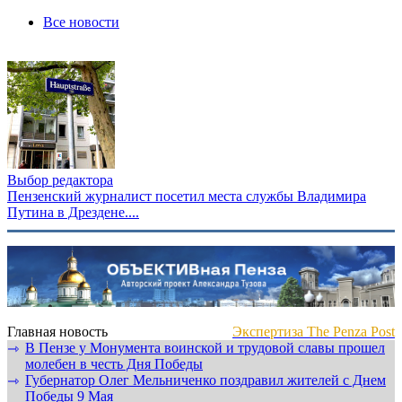
Все новости
Выбор редактора
Пензенский журналист посетил места службы Владимира
Путина в Дрездене....
Главная новость
Экспертиза The Penza Post
В Пензе у Монумента воинской и трудовой славы прошел
⇾
молебен в честь Дня Победы
Губернатор Олег Мельниченко поздравил жителей с Днем
⇾
Победы 9 Мая