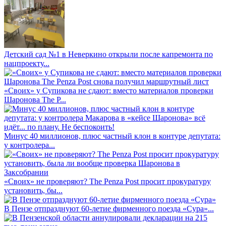
Детский сад №1 в Неверкино открыли после капремонта по
нацпроекту...
«Своих» у Супикова не сдают: вместо материалов проверки
Шаронова The P...
Минус 40 миллионов, плюс частный клон в контуре депутата:
у контролера...
«Своих» не проверяют? The Penza Post просит прокуратуру
установить, бы...
В Пензе отпразднуют 60-летие фирменного поезда «Сура»...