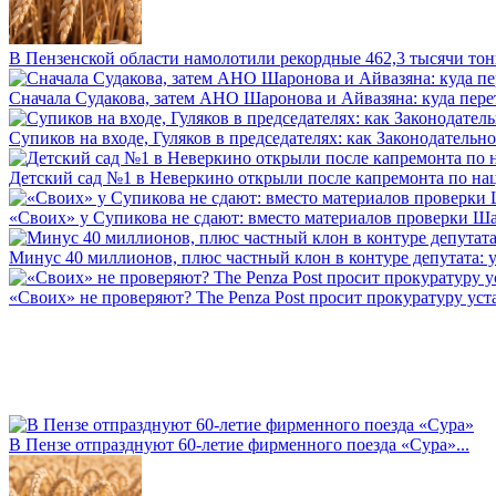
В Пензенской области намолотили рекордные 462,3 тысячи тонн
Сначала Судакова, затем АНО Шаронова и Айвазяна: куда перет
Супиков на входе, Гуляков в председателях: как Законодательно
Детский сад №1 в Неверкино открыли после капремонта по нац
«Своих» у Супикова не сдают: вместо материалов проверки Шар
Минус 40 миллионов, плюс частный клон в контуре депутата: у 
«Своих» не проверяют? The Penza Post просит прокуратуру уста
В Пензе отпразднуют 60-летие фирменного поезда «Сура»...