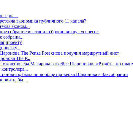
 зерна...
екла эконом...
е собрани...
проекту...
онова The P...
контролера...
новить, бы...