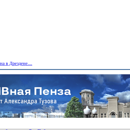
 в Дрездене....