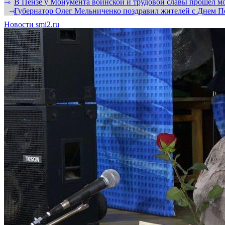
В Пензе у Монумента воинской и трудовой славы прошел мо
⇾
Губернатор Олег Мельниченко поздравил жителей с Днем П
⇾
Новости smi2.ru