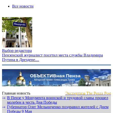
Все новости
Выбор редактора
Пензенский журналист посетил места службы Владимира
Путина в Дрездене....
Главная новость
Экспертиза The Penza Post
В Пензе у Монумента воинской и трудовой славы прошел
⇾
молебен в честь Дня Победы
Губернатор Олег Мельниченко поздравил жителей с Днем
⇾
Победы 9 Мая