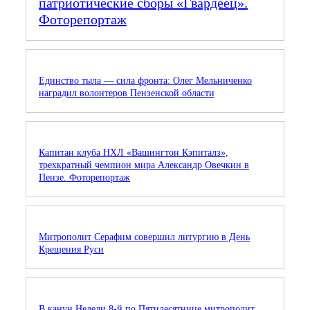
патриотические сборы «Гвардеец».
Фоторепортаж
Единство тыла — сила фронта: Олег Мельниченко
наградил волонтеров Пензенской области
Капитан клуба НХЛ «Вашингтон Кэпиталз»,
трехкратный чемпион мира Александр Овечкин в
Пензе. Фоторепортаж
Митрополит Серафим совершил литургию в День
Крещения Руси
В канун Недели 8-й по Пятидесятнице митрополит