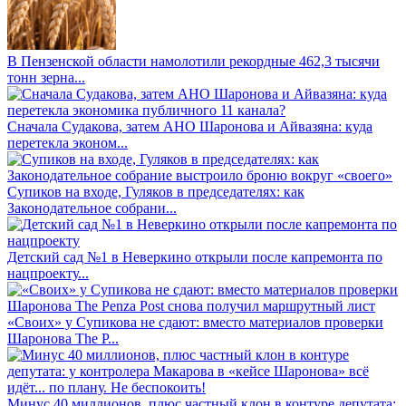
В Пензенской области намолотили рекордные 462,3 тысячи
тонн зерна...
Сначала Судакова, затем АНО Шаронова и Айвазяна: куда
перетекла эконом...
Супиков на входе, Гуляков в председателях: как
Законодательное собрани...
Детский сад №1 в Неверкино открыли после капремонта по
нацпроекту...
«Своих» у Супикова не сдают: вместо материалов проверки
Шаронова The P...
Минус 40 миллионов, плюс частный клон в контуре депутата: