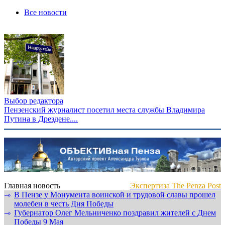
Все новости
Выбор редактора
Пензенский журналист посетил места службы Владимира
Путина в Дрездене....
Главная новость
Экспертиза The Penza Post
В Пензе у Монумента воинской и трудовой славы прошел
⇾
молебен в честь Дня Победы
Губернатор Олег Мельниченко поздравил жителей с Днем
⇾
Победы 9 Мая