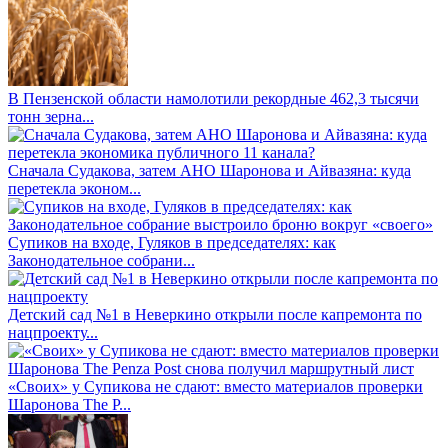
В Пензенской области намолотили рекордные 462,3 тысячи
тонн зерна...
Сначала Судакова, затем АНО Шаронова и Айвазяна: куда
перетекла эконом...
Супиков на входе, Гуляков в председателях: как
Законодательное собрани...
Детский сад №1 в Неверкино открыли после капремонта по
нацпроекту...
«Своих» у Супикова не сдают: вместо материалов проверки
Шаронова The P...