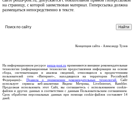
сайте penza-post.ru, допускается с обязательной прямой гиперссылкой
на страницу, с которой заимствован материал. Гиперссылка должна
размещаться непосредственно в тексте.
Концепция сайта - Александр Тузов
На информационном ресурсе
penza-post.ru
применяются внешние рекомендательные
технологии (информационные технологии предоставления информации на основе
сбора, систематизации и анализа сведений, относящихся к предпочтениям
пользователей сети «Интернет», находящихся на территории Российской
Федерации)».
Правила о применении рекомендательных технологий.
Сайт
использует сервисы веб-аналитики Яндекс Метрика, LiveInternet, Rambler.
Продолжая использовать этот Сайт, вы соглашаетесь с использованием cookie-
файлов и других данных в соответствии с данным Пользовательским соглашением.
Срок обработки персональных данных при помощи cookie-файлов составляет 14
дней.