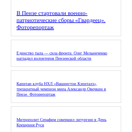
В Пензе стартовали военно-
патриотические сборы «Гвардеец».
Фоторепортаж
Единство тыла — сила фронта: Олег Мельниченко
наградил волонтеров Пензенской области
Капитан клуба НХЛ «Вашингтон Кэпиталз»,
трехкратный чемпион мира Александр Овечкин в
Пензе. Фоторепортаж
Митрополит Серафим совершил литургию в День
Крещения Руси