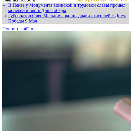
В Пензе у Монумента воинской и трудовой славы прошел
⇾
молебен в честь Дня Победы
Губернатор Олег Мельниченко поздравил жителей с Днем
⇾
Победы 9 Мая
Новости smi2.ru