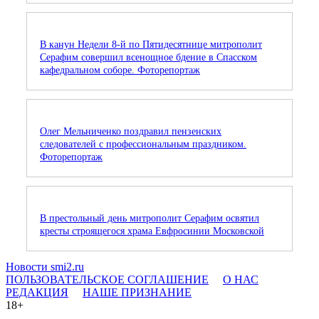
В канун Недели 8-й по Пятидесятнице митрополит
Серафим совершил всенощное бдение в Спасском
кафедральном соборе. Фоторепортаж
Олег Мельниченко поздравил пензенских
следователей с профессиональным праздником.
Фоторепортаж
В престольный день митрополит Серафим освятил
кресты строящегося храма Евфросинии Московской
Новости smi2.ru
ПОЛЬЗОВАТЕЛЬСКОЕ СОГЛАШЕНИЕ
О НАС
РЕДАКЦИЯ
НАШЕ ПРИЗНАНИЕ
18+