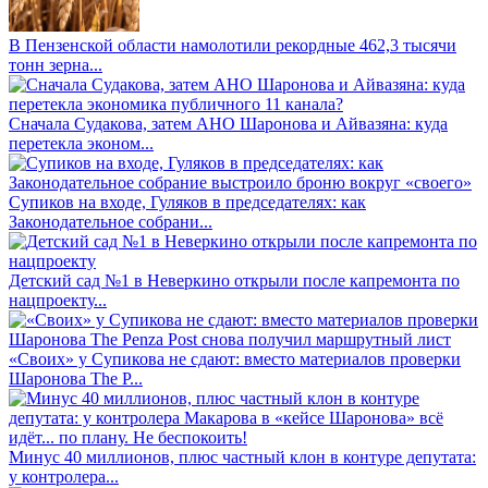
В Пензенской области намолотили рекордные 462,3 тысячи
тонн зерна...
Сначала Судакова, затем АНО Шаронова и Айвазяна: куда
перетекла эконом...
Супиков на входе, Гуляков в председателях: как
Законодательное собрани...
Детский сад №1 в Неверкино открыли после капремонта по
нацпроекту...
«Своих» у Супикова не сдают: вместо материалов проверки
Шаронова The P...
Минус 40 миллионов, плюс частный клон в контуре депутата:
у контролера...