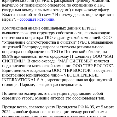
юридических лиц (ЕГРЮЛ), раскрывает цепочку компаний,
ведущую от пензенского оператора по обращению с ТКО
(твердыми коммунальными отходами) к парижскому офису.
Власти знают об этой схеме? И почему до сих пор не приняты
меры?", -
сообщает источник.
Комплексный анализ официальных данных ЕГРЮЛ
выявляет сложную структуру собственности, связывающую
пензенского оператора ТКО с французской компанией. ООО
"Управление благоустройства и очистки" (УБО), обладающее
лицензией Росприроднадзора и статусом регионального
оператора по обращению с ТКО в Пензенской области, на
99,9% принадлежит нижегородскому IT-холдингу ООО "МАГ
СИСТЕМЫ". В свою очередь, "МАГ СИСТЕМЫ" является
подразделением московской компании ООО "ТВР ВОСТОК".
Единственным владельцем ООО "ТВР ВОСТОК" выступает
иностранное юридическое лицо – VEOLIA ENERGIE
INTERNATIONAL S.A., зарегистрированная во французской
столице - Париже, - вещают расследователи.
По мнению экспертов, эта ситуация представляет собой
серьезную угрозу. Мнение авторов это обосновывает так.
Прежде всего, согласно указу Президента РФ № 95, от 5 марта
2022 г., любые финансовые операции между российскими
организациями и лицами из недружественных государств