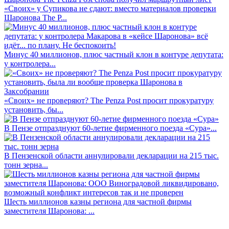
«Своих» у Супикова не сдают: вместо материалов проверки
Шаронова The P...
Минус 40 миллионов, плюс частный клон в контуре депутата:
у контролера...
«Своих» не проверяют? The Penza Post просит прокуратуру
установить, бы...
В Пензе отпразднуют 60-летие фирменного поезда «Сура»...
В Пензенской области аннулировали декларации на 215 тыс.
тонн зерна...
Шесть миллионов казны региона для частной фирмы
заместителя Шаронова: ...