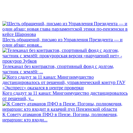
Шесть обращений, письмо из Управления Президента — и
один абзац: новая...
Телеканал без контрактов, спортивный фонд с долгом,
частник с землёй: ...
Кого сдадут за 11 канал: Мингоимущество дистанцировалось
от решений, у...
К Совету атаманов ПФО в Пензе. Погоны, полномочия,
иерархии: кто входи...