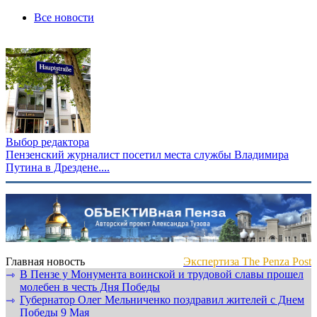
Все новости
Выбор редактора
Пензенский журналист посетил места службы Владимира
Путина в Дрездене....
Главная новость
Экспертиза The Penza Post
В Пензе у Монумента воинской и трудовой славы прошел
⇾
молебен в честь Дня Победы
Губернатор Олег Мельниченко поздравил жителей с Днем
⇾
Победы 9 Мая