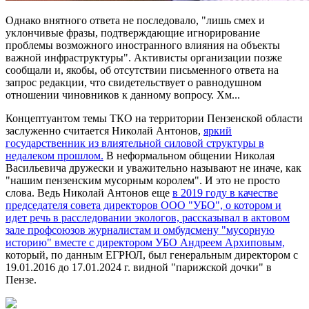
Однако внятного ответа не последовало, "лишь смех и
уклончивые фразы, подтверждающие игнорирование
проблемы возможного иностранного влияния на объекты
важной инфраструктуры". Активисты организации позже
сообщали и, якобы, об отсутствии письменного ответа на
запрос редакции, что свидетельствует о равнодушном
отношении чиновников к данному вопросу. Хм...
Концептуантом темы ТКО на территории Пензенской области
заслуженно считается Николай Антонов,
яркий
государственник из влиятельной силовой структуры в
недалеком прошлом.
В неформальном общении Николая
Васильевича дружески и уважительно называют не иначе, как
"нашим пензенским мусорным королем". И это не просто
слова. Ведь Николай Антонов еще
в 2019 году в качестве
председателя совета директоров ООО "УБО", о котором и
идет речь в расследовании экологов, рассказывал в актовом
зале профсоюзов журналистам и омбудсмену "мусорную
историю" вместе с директором УБО Андреем Архиповым,
который, по данным ЕГРЮЛ, был генеральным директором с
19.01.2016 до 17.01.2024 г. видной "парижской дочки" в
Пензе.