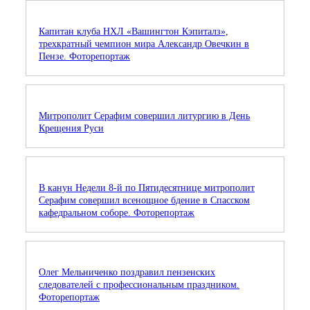
Капитан клуба НХЛ «Вашингтон Кэпиталз»,
трехкратный чемпион мира Александр Овечкин в
Пензе. Фоторепортаж
Митрополит Серафим совершил литургию в День
Крещения Руси
В канун Недели 8-й по Пятидесятнице митрополит
Серафим совершил всенощное бдение в Спасском
кафедральном соборе. Фоторепортаж
Олег Мельниченко поздравил пензенских
следователей с профессиональным праздником.
Фоторепортаж