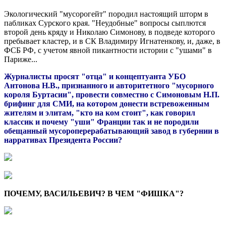
Экологический "мусорогейт" породил настоящий шторм в
пабликах Сурского края. "Неудобные" вопросы сыплются
второй день кряду и Николаю Симонову, в подведе которого
пребывает кластер, и в СК Владимиру Игнатенкову, и, даже, в
ФСБ РФ, с учетом явной пикантности истории с "ушами" в
Париже...
Журналисты просят "отца" и концептуанта УБО
Антонова Н.В., признанного и авторитетного "мусорного
короля Буртасии", провести совместно с Симоновым Н.П.
брифинг для СМИ, на котором донести встревоженным
жителям и элитам, "кто на ком стоит", как говорил
классик и почему "уши" Франции так и не породили
обещанный мусороперерабатывающий завод в губернии в
нарративах Президента России?
ПОЧЕМУ, ВАСИЛЬЕВИЧ? В ЧЕМ "ФИШКА"?