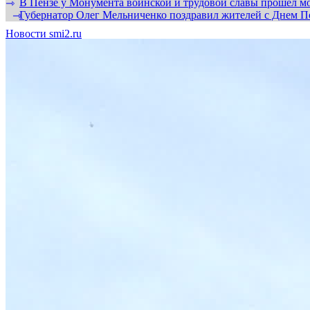
В Пензе у Монумента воинской и трудовой славы прошел мо
⇾
Губернатор Олег Мельниченко поздравил жителей с Днем П
⇾
Новости smi2.ru