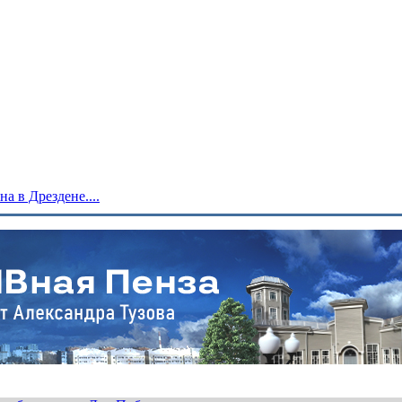
 в Дрездене....