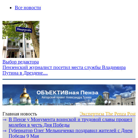
Все новости
Выбор редактора
Пензенский журналист посетил места службы Владимира
Путина в Дрездене....
Главная новость
Экспертиза The Penza Post
В Пензе у Монумента воинской и трудовой славы прошел
⇾
молебен в честь Дня Победы
Губернатор Олег Мельниченко поздравил жителей с Днем
⇾
Победы 9 Мая