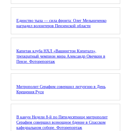
Единство тыла — сила фронта: Олег Мельниченко
наградил волонтеров Пензенской области
Капитан клуба НХЛ «Вашингтон Кэпиталз»,
трехкратный чемпион мира Александр Овечкин в
Пензе. Фоторепортаж
Митрополит Серафим совершил литургию в День
Крещения Руси
В канун Недели 8-й по Пятидесятнице митрополит
Серафим совершил всенощное бдение в Спасском
кафедральном соборе. Фоторепортаж