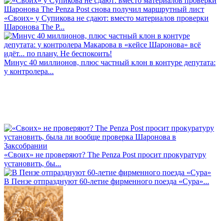
«Своих» у Супикова не сдают: вместо материалов проверки
Шаронова The P...
Минус 40 миллионов, плюс частный клон в контуре депутата:
у контролера...
«Своих» не проверяют? The Penza Post просит прокуратуру
установить, бы...
В Пензе отпразднуют 60-летие фирменного поезда «Сура»...