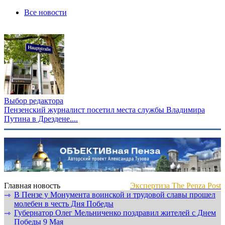
Все новости
Выбор редактора
Пензенский журналист посетил места службы Владимира
Путина в Дрездене....
Главная новость
Экспертиза The Penza Post
В Пензе у Монумента воинской и трудовой славы прошел
⇾
молебен в честь Дня Победы
Губернатор Олег Мельниченко поздравил жителей с Днем
⇾
Победы 9 Мая