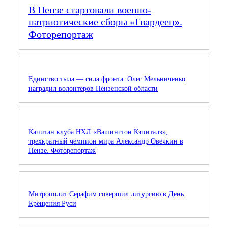
В Пензе стартовали военно-
патриотические сборы «Гвардеец».
Фоторепортаж
Единство тыла — сила фронта: Олег Мельниченко
наградил волонтеров Пензенской области
Капитан клуба НХЛ «Вашингтон Кэпиталз»,
трехкратный чемпион мира Александр Овечкин в
Пензе. Фоторепортаж
Митрополит Серафим совершил литургию в День
Крещения Руси