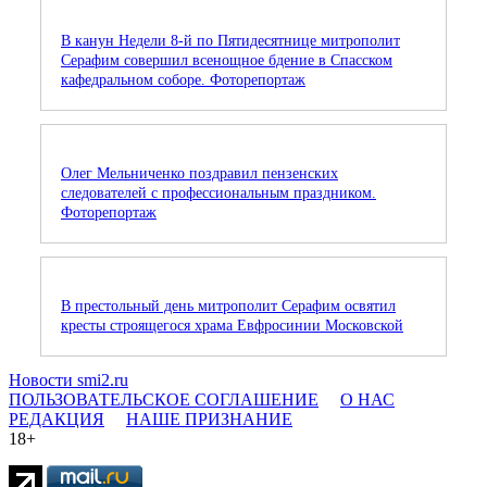
В канун Недели 8-й по Пятидесятнице митрополит
Серафим совершил всенощное бдение в Спасском
кафедральном соборе. Фоторепортаж
Олег Мельниченко поздравил пензенских
следователей с профессиональным праздником.
Фоторепортаж
В престольный день митрополит Серафим освятил
кресты строящегося храма Евфросинии Московской
Новости smi2.ru
ПОЛЬЗОВАТЕЛЬСКОЕ СОГЛАШЕНИЕ
О НАС
РЕДАКЦИЯ
НАШЕ ПРИЗНАНИЕ
18+